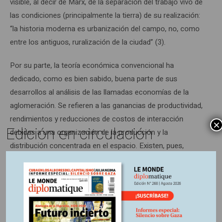
visible, al decir de Marx, de la separación del trabajo vivo de
las condiciones (principalmente la tierra) de su realización:
“la historia moderna es urbanización del campo, no, como
entre los antiguos, ruralización de la ciudad” (3).
Por su parte, la teoría económica convencional ha
dedicado, como es bien sabido, buena parte de sus
desarrollos al análisis de las llamadas economías de la
aglomeración. Se refieren a las ganancias de productividad,
rendimientos y reducciones de costos de interacción
×
Edición en circulación
debidas a una organización de la producción y la
distribución concentrada en el espacio. Existen, pues,
fuerzas innegables que conducen a este resultado. –Es, en
cierta forma, una implicación de la tendencia que, desde
otro ángulo, llamaríamos concentración y centralización del
capital– Fuerzas que la teoría agrupa en dos grupos de
ventajas, las llamadas marshallianas de localización, (fácil