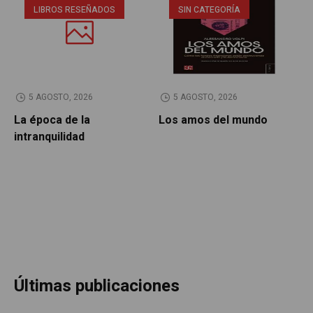
LIBROS RESEÑADOS
SIN CATEGORÍA
5 AGOSTO, 2026
5 AGOSTO, 2026
La época de la
Los amos del mundo
P
intranquilidad
Últimas publicaciones