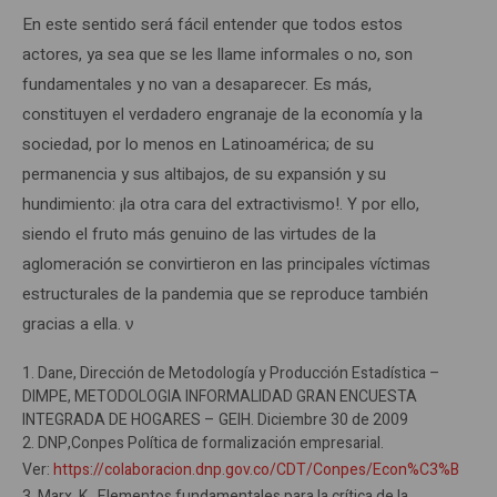
En este sentido será fácil entender que todos estos
actores, ya sea que se les llame informales o no, son
fundamentales y no van a desaparecer. Es más,
constituyen el verdadero engranaje de la economía y la
sociedad, por lo menos en Latinoamérica; de su
permanencia y sus altibajos, de su expansión y su
hundimiento: ¡la otra cara del extractivismo!. Y por ello,
siendo el fruto más genuino de las virtudes de la
aglomeración se convirtieron en las principales víctimas
estructurales de la pandemia que se reproduce también
gracias a ella. ν
1. Dane, Dirección de Metodología y Producción Estadística –
DIMPE, METODOLOGIA INFORMALIDAD GRAN ENCUESTA
INTEGRADA DE HOGARES – GEIH. Diciembre 30 de 2009
2. DNP,Conpes Política de formalización empresarial.
Ver:
https://colaboracion.dnp.gov.co/CDT/Conpes/Econ%C3%B3mic
3. Marx, K., Elementos fundamentales para la crítica de la