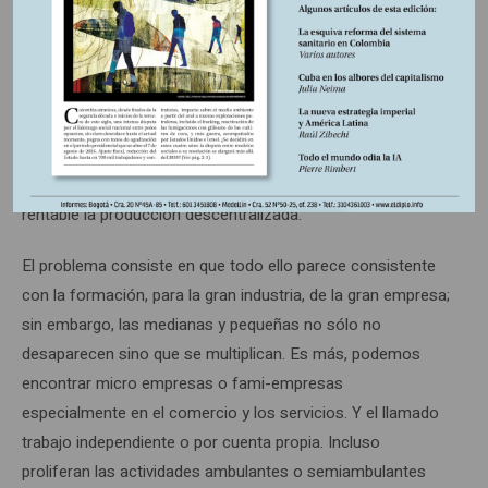
acceso a insumos, trabajo y conocimientos) y las de la
urbanización, que extienden las anteriores a todo el
conjunto industrial. El concepto que mejor indaga sobre
estas ventajas es el de externalidades. Ahora bien, desde el
punto de vista de la demanda las ventajas resultan de un
equilibrio entre las economías de escala y los costos de
transporte ya que si éstos superan cierto umbral, es más
rentable la producción descentralizada.
El problema consiste en que todo ello parece consistente
con la formación, para la gran industria, de la gran empresa;
sin embargo, las medianas y pequeñas no sólo no
desaparecen sino que se multiplican. Es más, podemos
encontrar micro empresas o fami-empresas
especialmente en el comercio y los servicios. Y el llamado
trabajo independiente o por cuenta propia. Incluso
proliferan las actividades ambulantes o semiambulantes