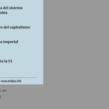
onar la
do
ath,
causa
iesgo,
mil
, en
0