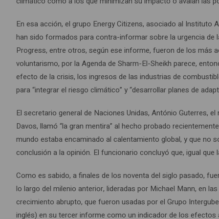
climático como a los que minimizan su impacto o avalan las po
En esa acción, el grupo Energy Citizens, asociado al Institut
han sido formados para contra-informar sobre la urgencia de 
Progress, entre otros, según ese informe, fueron de los más a
voluntarismo, por la Agenda de Sharm-El-Sheikh parece, ento
efecto de la crisis, los ingresos de las industrias de combusti
para “integrar el riesgo climático” y “desarrollar planes de ada
El secretario general de Naciones Unidas, António Guterres, e
Davos, llamó “la gran mentira” al hecho probado recientemente 
mundo estaba encaminado al calentamiento global, y que no sól
conclusión a la opinión. El funcionario concluyó que, igual que
Como es sabido, a finales de los noventa del siglo pasado, fu
lo largo del milenio anterior, lideradas por Michael Mann, en la
crecimiento abrupto, que fueron usadas por el Grupo Intergube
inglés) en su tercer informe como un indicador de los efectos a