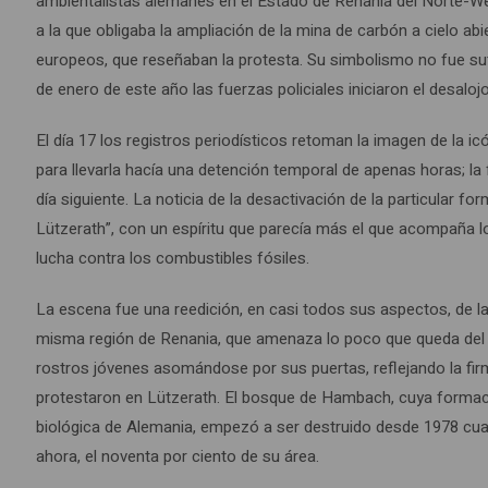
ambientalistas alemanes en el Estado de Renania del Norte-West
a la que obligaba la ampliación de la mina de carbón a cielo ab
europeos, que reseñaban la protesta. Su simbolismo no fue suf
de enero de este año las fuerzas policiales iniciaron el desaloj
El día 17 los registros periodísticos retoman la imagen de la ic
para llevarla hacía una detención temporal de apenas horas; la f
día siguiente. La noticia de la desactivación de la particular f
Lützerath”, con un espíritu que parecía más el que acompaña 
lucha contra los combustibles fósiles.
La escena fue una reedición, en casi todos sus aspectos, de la
misma región de Renania, que amenaza lo poco que queda del
rostros jóvenes asomándose por sus puertas, reflejando la fi
protestaron en Lützerath. El bosque de Hambach, cuya formaci
biológica de Alemania, empezó a ser destruido desde 1978 cu
ahora, el noventa por ciento de su área.