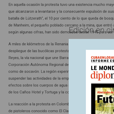
En aquella ocasión la protesta tuvo una existencia mucho mayo
que alcanzaron a levantarse y la consecuente expulsión de sus h
batalla de Lützerath”, el 10 por ciento de lo que queda de bosq
de Manheim, el pequeño poblado cercano a la mina, que entró 
Edición en ci
según algunas cifras, han sido demolidos desde 1945 para dar 
A miles de kilómetros de la Renania alemana, en El Carmen de 
despliegue de las bucólicas protestas europeas, los habitante
Reyes, la vía nacional que une Barrancabermeja con la Costa Ca
Corporación Autónoma Regional de Santander (CAS) concedió a 
como de socavón. La región experimentó entre 2005 y 2014 los 
suspender las actividades de la empresa Centro Minero de Sant
efectos sobre los cuerpos de agua representan las mayores am
de los Caños Hotel y Tortuga y la contaminación del río Cascaj
La reacción a la protesta en Colombia ha estado lejos de limita
de pistoleros conocido como El Clan del Golfo ha publicado u