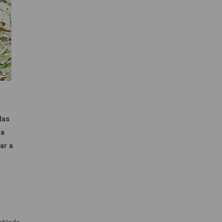
las
la
ar a