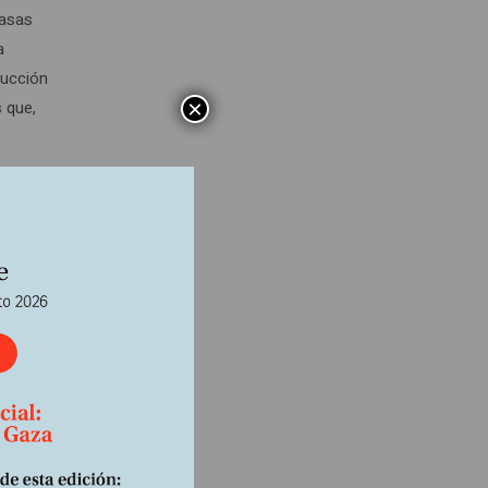
casas
a
rucción
×
 que,
día de
cie
o que
s
ción
l grupo
 no tan