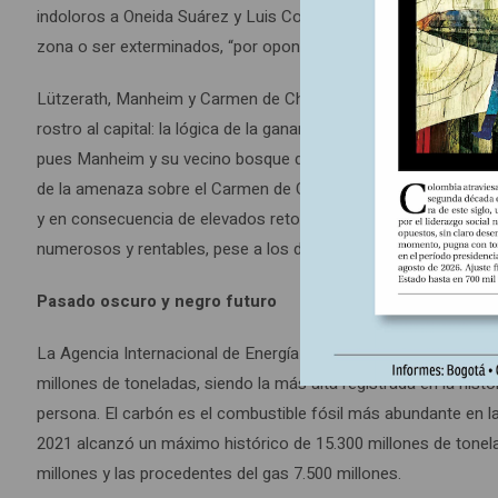
indoloros a Oneida Suárez y Luis Corena, entre muchos otros lí
zona o ser exterminados, “por oponerse al progreso”, según el 
Lützerath, Manheim y Carmen de Chucurí, pese a las distancias
rostro al capital: la lógica de la ganancia y los combustibles fó
pues Manheim y su vecino bosque de Hambach fueron atacados
de la amenaza sobre el Carmen de Chucurí. Lo real es que las 
y en consecuencia de elevados retornos, y las termoeléctricas
numerosos y rentables, pese a los discursos sobre el “sucio mi
Pasado oscuro y negro futuro
La Agencia Internacional de Energía (AIE) reseñó, finalizando
millones de toneladas, siendo la más alta registrada en la his
persona. El carbón es el combustible fósil más abundante en l
2021 alcanzó un máximo histórico de 15.300 millones de tonel
millones y las procedentes del gas 7.500 millones.