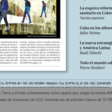
deres y lideresas del Carmen de Chucurí, a los que “invitan” a aband
lenguaje de tan peculiares personajes.
 de todo tipo, están atravesados por dos adicciones que le han da
siles. No fue la guerra de Ucrania la que llevó a avanzar sobre Lützer
 mucho antes del inicio de esa guerra, como tampoco esa es la 
minas de carbón a cielo abierto son negocios de muy bajo costo y r
 y los calefactores alimentados por combustible fósil siguen siendo
neral”.
 2022, que en ese año el consumo de carbón superó la cifra de ocho 
toria, con un escandaloso promedio de la quema de una tonelada por
a Tierra y el más contaminante como quiera que, según la misma AIE
adas de emisiones de CO2, mientras las de petróleo fueron de 10.70