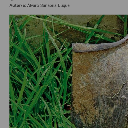
Autor/a:
Álvaro Sanabria Duque