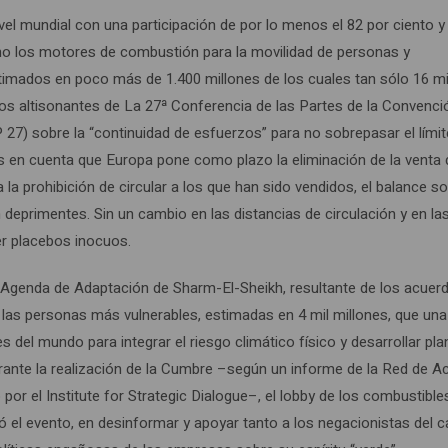
vel mundial con una participación de por lo menos el 82 por ciento y
omo los motores de combustión para la movilidad de personas y
imados en poco más de 1.400 millones de los cuales tan sólo 16 mi
cios altisonantes de La 27ª Conferencia de las Partes de la Convenci
7) sobre la “continuidad de esfuerzos” para no sobrepasar el límit
s en cuenta que Europa pone como plazo la eliminación de la venta 
la prohibición de circular a los que han sido vendidos, el balance so
deprimentes. Sin un cambio en las distancias de circulación y en la
r placebos inocuos.
la Agenda de Adaptación de Sharm-El-Sheikh, resultante de los acuer
 las personas más vulnerables, estimadas en 4 mil millones, que una
 del mundo para integrar el riesgo climático físico y desarrollar pl
rante la realización de la Cumbre –según un informe de la Red de A
or el Institute for Strategic Dialogue–, el lobby de los combustible
ró el evento, en desinformar y apoyar tanto a los negacionistas del 