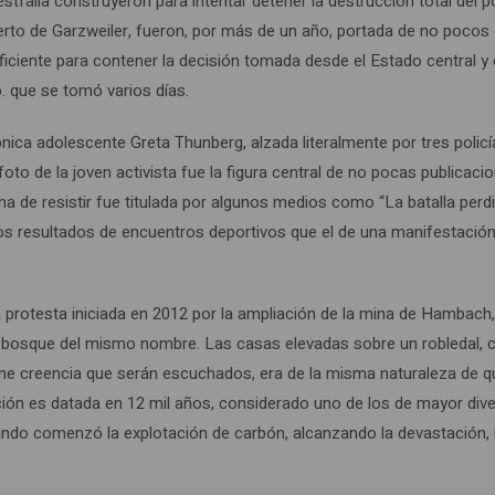
falia construyeron para intentar detener la destrucción total del p
ierto de Garzweiler, fueron, por más de un año, portada de no pocos 
iciente para contener la decisión tomada desde el Estado central y 
o. que se tomó varios días.
ónica adolescente Greta Thunberg, alzada literalmente por tres policí
oto de la joven activista fue la figura central de no pocas publicacio
orma de resistir fue titulada por algunos medios como “La batalla perd
los resultados de encuentros deportivos que el de una manifestació
 protesta iniciada en 2012 por la ampliación de la mina de Hambach,
 bosque del mismo nombre. Las casas elevadas sobre un robledal, 
rme creencia que serán escuchados, era de la misma naturaleza de q
ón es datada en 12 mil años, considerado uno de los de mayor dive
ando comenzó la explotación de carbón, alcanzando la devastación,