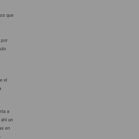
pos que
r
 por
mulo
e
e el
a
eta a
 ahí un
as en
e