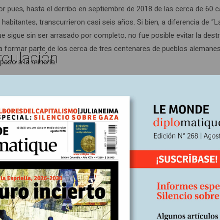
r pues, hasta el derribo en septiembre de 2018 de las cerca de 60 
abitantes, transcurrieron casi seis años. Si bien, a diferencia de “L
ue sigue sin ser arrasado por completo, no fue posible evitar la dest
a formar parte de los cerca de tres centenares de pueblos alemanes
rculación
paso a la minería.
Chucuri, departamento de Santander, Colombia, sin el glamour ni el
s del pequeño municipio santandereano bloquearon el seis de enero, 
ribe, en rechazo al otorgamiento de la licencia ambiental que la
la sociedad Colcco para la explotación de carbón tanto de superfi
efectos negativos de la extracción del carbón, y la propia CAS tuv
ander S.A. (Centromin) por incumplir los requisitos ambientales. Lo
enazas que enfrenta la comunidad que ya ha visto la casi desapari
ales.
rse a llevar en andas la figura de una mediática adolescente, pues e
na serie de panfletos y de videos en los que amenazan con métodos