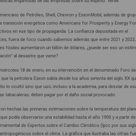
líticas engañosas de las empresas sobre su espíritu “verde”.
o Americano de Petróleo, Shell, Chevron y ExxonMobil, además de gru
la transición energética como Americans for Prosperity y Energy Fo
ctivos en ese tipo de propaganda. La confianza depositada en el
nces, fuera de foco cuando sabemos además que entre 2021 y 2022,
bles fósiles aumentaron un billón de dólares, ¿puede ser eso un estí
ptación” al desastre que viene?
l miércoles 18 de enero, en su intervención en el denominado Foro d
que la petrolera Exxon sabía desde los años setenta del siglo XX qu
o lo ocultó sino que usó, incluso a la academia, para desviar de es
 las tabacaleras, deben pagar por el daño social provocado.
eron hechas las primeras estimaciones sobre la temperatura del plan
s que podía observarse una estabilidad hasta el año 1900 y a partir de
rnamental de Expertos sobre el Cambio Climático (Ipcc por sus sigl
ntropogénicos sobre el clima. La gráfica que ilustraba las cifras fu