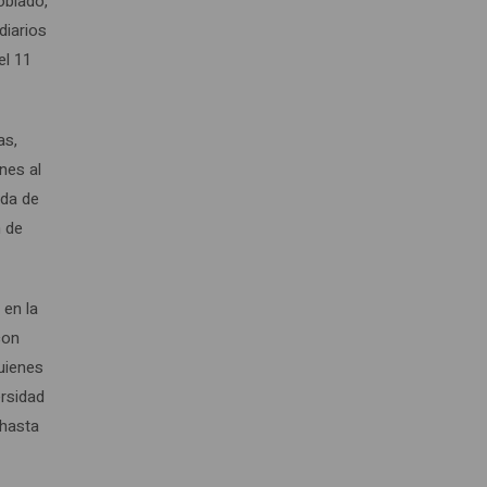
oblado,
diarios
el 11
as,
nes al
ida de
n de
 en la
con
uienes
rsidad
 hasta