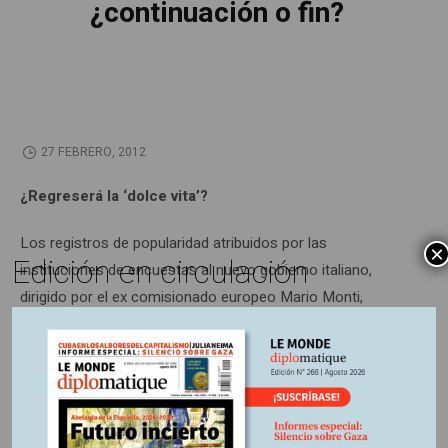
¿continuación o fin?
27 FEBRERO, 2012
¿Regreserá la ‘dolce vita’?
Los registros de popularidad atribuidos por las
×
Edición en circulación
instituciones de encuestas al nuevo gobierno italiano,
dirigido por el ex comisionado europeo Mario Monti,
causan sorpresa en tanto proyecta imponer un drástico
plan de austeridad. Silvio Berlusconi tuvo que ceder su
puesto pero habrá marcado a la sociedad con una
impronta profunda.