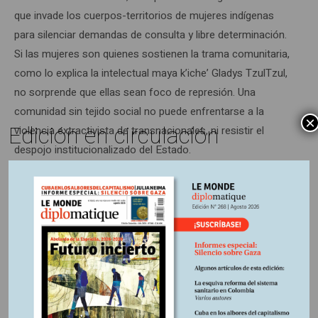
que invade los cuerpos-territorios de mujeres indígenas
para silenciar demandas de consulta y libre determinación.
Si las mujeres son quienes sostienen la trama comunitaria,
como lo explica la intelectual maya k’iche’ Gladys TzulTzul,
no sorprende que ellas sean foco de represión. Una
comunidad sin tejido social no puede enfrentarse a la
×
Edición en circulación
violencia extractivista de transnacionales, ni resistir el
despojo institucionalizado del Estado.
Las mujeres son las primeras guardianas de la naturaleza,
como los pueblos indígenas, porque se enfrentan
cotidianamente al despojo tóxico que produce muerte. El
envenenamiento del agua envenena también sus cuerpos.
Cuando el petróleo contamina las aguas, son las mujeres
las que no pueden dar de comer a sus hijos y las que tienen
que cuidar a los enfermos; son ellas quienes sufren de
cáncer e infertilidad por estar en contacto, cuando cocinan