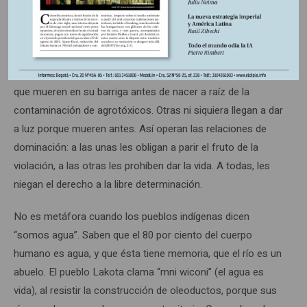
y lavan, con mercurio, arsénico o crudo diluidos en el agua.
Los desechos tóxicos entran en la tierra y en sus cuerpos,
matando lentamente. En Brasil, la lideresa Sonia Guajajara
cuenta que muchas mujeres guaraní tienen que parir bebes
que mueren en su barriga antes de nacer a raíz de la
contaminación de agrotóxicos. Otras ni siquiera llegan a dar
a luz porque mueren antes. Así operan las relaciones de
dominación: a las unas les obligan a parir el fruto de la
violación, a las otras les prohíben dar la vida. A todas, les
niegan el derecho a la libre determinación.
No es metáfora cuando los pueblos indígenas dicen
“somos agua”. Saben que el 80 por ciento del cuerpo
humano es agua, y que ésta tiene memoria, que el río es un
abuelo. El pueblo Lakota clama “mni wiconi” (el agua es
vida), al resistir la construcción de oleoductos, porque sus