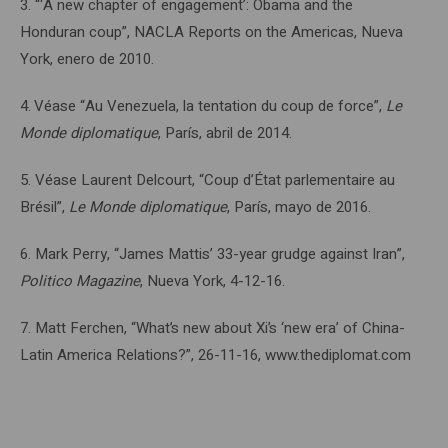
3.
“‘A new chapter of engagement’: Obama and the
Honduran coup”, NACLA Reports on the Americas,
Nueva
York, enero de 2010.
4.
Véase “Au Venezuela, la tentation du coup de force”,
Le
Monde diplomatique
, París, abril de 2014.
5.
Véase Laurent Delcourt, “Coup d’État parlementaire au
Brésil”,
Le Monde diplomatique
, París, mayo de 2016.
6.
Mark Perry, “James Mattis’ 33-year grudge against Iran”,
Politico Magazine
, Nueva York, 4-12-16.
7.
Matt Ferchen, “What’s new about Xi’s ‘new era’ of China-
Latin America Relations?”, 26-11-16, www.thediplomat.com