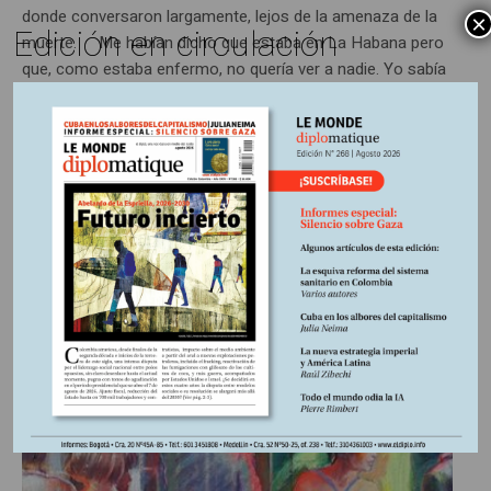
donde conversaron largamente, lejos de la amenaza de la
×
Edición en circulación
muerte. Me habían dicho que estaba en La Habana pero
que, como estaba enfermo, no quería ver a nadie. Yo sabía
dónde solía...
ENTRADA