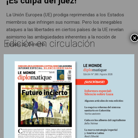
¡Es culpa del juez!
La Unión Europea (UE) prodiga reprimendas a los Estados
miembros que infringen sus normas. Pero los innegables
ataques a las libertades en ciertos países de la UE revelan
asimismo las ambigüedades inherentes a la noción de
×
Edición en circulación
Estado de Derecho.
ENTRADA
17 mayo, 2017
Escrito por:
Artículos impresos Nº166
En
El misterio del ataque químico
en Siria
Después del ataque con gas sarín en Guta, un suburbio