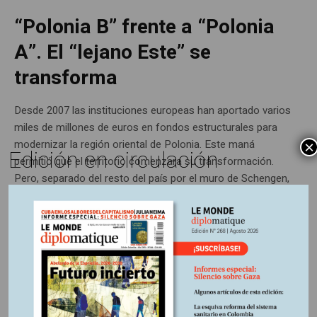
“Polonia B” frente a “Polonia
A”. El “lejano Este” se
transforma
Desde 2007 las instituciones europeas han aportado varios
miles de millones de euros en fondos estructurales para
modernizar la región oriental de Polonia. Este maná
×
Edición en circulación
permitió que el territorio comenzara su transformación.
Pero, separado del resto del país por el muro de Schengen,
sigue estando rezagado del “milagro económico” polaco.
ENTRADA
12 junio, 2012
Escrito por:
Edición impresa Nº 112
En