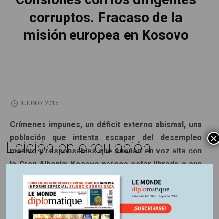
Colisiones con los dirigentes
corruptos. Fracaso de la
misión europea en Kosovo
4 JUNIO, 2015
Crímenes impunes, un déficit externo abismal, una
población que intenta escapar del desempleo
×
Edición en circulación
masivo y responsables que sueñan en voz alta con
la Gran Albania: Kosovo parece estar librado a sus
propios demonios. El patrocinio de la Unión Europea
no le ha permitido despegar y los casos de
corrupción salpican a la misión internacional
encargada de instaurar un Estado de derecho.