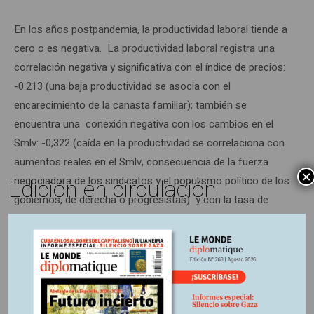
En los años postpandemia, la productividad laboral tiende a
cero o es negativa. La productividad laboral registra una
correlación negativa y significativa con el índice de precios:
-0.213 (una baja productividad se asocia con el
encarecimiento de la canasta familiar); también se
encuentra una conexión negativa con los cambios en el
Smlv: -0,322 (caída en la productividad se correlaciona con
aumentos reales en el Smlv, consecuencia de la fuerza
×
negociadora de los sindicatos y el populismo político de los
Edición en circulación
gobiernos, de derecha o progresistas) y con la tasa de
desempleo: -0,286 (mejora en la productividad está
asociada a reducción de la tasa de desempleo
involuntario). La ligazón entre aumento de la productividad
laboral y crecimiento de la economía registran una
reciprocidad fuerte y positiva: 0,645, durante el período
1947-2024