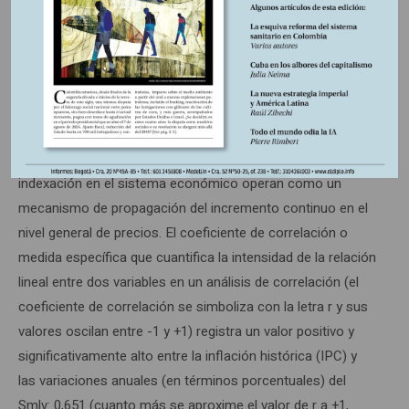
El costo de vida y el Smlv
En general, el Smlv está anclado a la inflación del año
anterior del ajuste salarial. Los insignificantes cambios en
la productividad laboral influyen marginalmente en los
cambios que registre el mismo. En paralelo, el Smlv y su
indexación en el sistema económico operan como un
mecanismo de propagación del incremento continuo en el
nivel general de precios. El coeficiente de correlación o
medida específica que cuantifica la intensidad de la relación
lineal entre dos variables en un análisis de correlación (el
coeficiente de correlación se simboliza con la letra r y sus
valores oscilan entre -1 y +1) registra un valor positivo y
significativamente alto entre la inflación histórica (IPC) y
las variaciones anuales (en términos porcentuales) del
Smlv: 0,651 (cuanto más se aproxime el valor de r a +1,