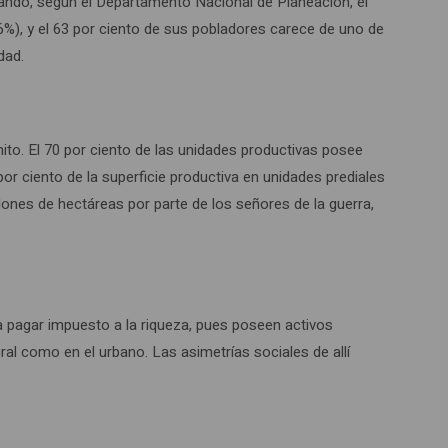
ando, según el Departamento Nacional de Planeación, el
6%), y el 63 por ciento de sus pobladores carece de uno de
dad.
to. El 70 por ciento de las unidades productivas posee
por ciento de la superficie productiva en unidades prediales
lones de hectáreas por parte de los señores de la guerra,
 a pagar impuesto a la riqueza, pues poseen activos
ural como en el urbano. Las asimetrías sociales de allí