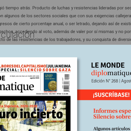
tiempo atrás. Producto de luchas y resistencias lideradas por sec
on algunos de los sectores sociales que con sus exigencias callejer
gresos de cierto porcentaje anual, o ser letrado, dejando así de existi
rculación
rechos, accediendo al voto, además de valer por sí mismas y no por
 de las resistencias de los trabajadores, y su conquista de diversi
rginados o excluidos ganan terreno, asimismo pueden perderlo; o s
 de las mismas. Es así como la forma puede prevalecer sobre el con
cracia no es única ni inmutable sino que puede asumir diversas cua
arias, militaristas, machistas, etcétera. Cambia la democracia por