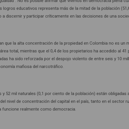
gualdad”. No es posible afirmar que vivimos en democracia plena cu
os logros educativos representa más de la mitad de la población (51,
 discernir y participar críticamente en las decisiones de una socie
 que la alta concentración de la propiedad en Colombia no es un mi
rea total, mientras que el 0,4 de los propietarios ha accedido al 41 
as ha sido reforzada por el despojo violento de entre seis y 10 mil
conomía mafiosa del narcotráfico.
y 52 mil naturales (0,1 por ciento de la población) están obligadas
l nivel de concentración del capital en el país, tanto en el sector r
bia funcione realmente como democracia.