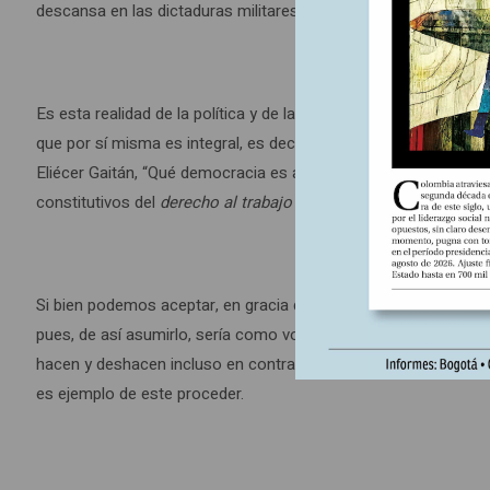
descansa en las dictaduras militares o civiles.
Es esta realidad de la política y de las luchas sociales lo qu
que por sí misma es integral, es decir, económica, social y po
Eliécer Gaitán, “Qué democracia es aquella en que si la mayoría
constitutivos del
derecho al trabajo
(formación técnica, trabaj
Si bien podemos aceptar, en gracia de discusión, que la votaci
pues, de así asumirlo, sería como volver a una forma reducida
hacen y deshacen incluso en contra de los intereses de quienes
es ejemplo de este proceder.