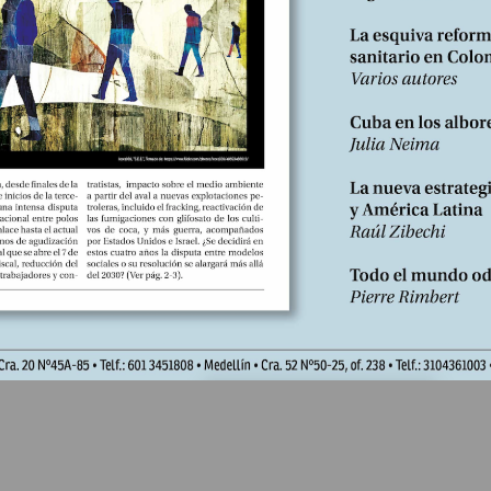
e desdice de la democracia cuando se pretende, una y otra vez, reduc
lítica, o en su sentido más pleno no lo es. Como lo recordó Antonio
 de las clases sólo puede subsistir por medio de su trabajo, ni el E
o adecuado, remuneración justa)”*.
ón es su crucial momento temporal, esto no significa que la democra
 de monarquía, donde los gobernantes reciben una designación, en e
 los eligieron. La imposición y desarrollo del modelo neoliberal, co