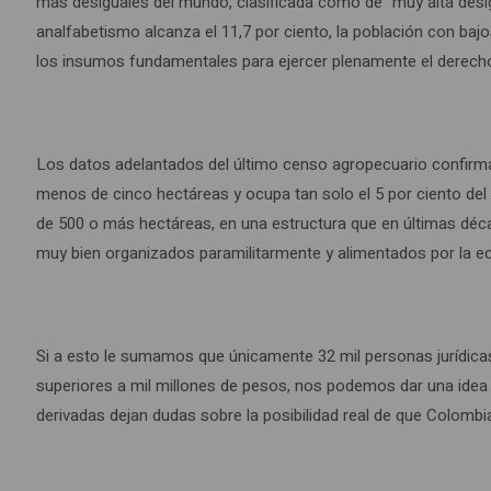
más desiguales del mundo, clasificada como de “muy alta desi
analfabetismo alcanza el 11,7 por ciento, la población con baj
los insumos fundamentales para ejercer plenamente el derecho a
Los datos adelantados del último censo agropecuario confirman
menos de cinco hectáreas y ocupa tan solo el 5 por ciento del á
de 500 o más hectáreas, en una estructura que en últimas décad
muy bien organizados paramilitarmente y alimentados por la e
Si a esto le sumamos que únicamente 32 mil personas jurídicas 
superiores a mil millones de pesos, nos podemos dar una idea de
derivadas dejan dudas sobre la posibilidad real de que Colom