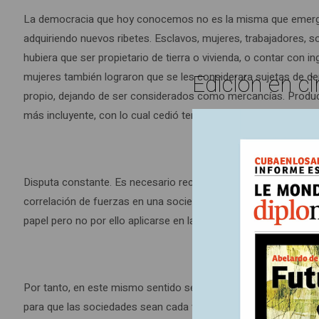
La democracia que hoy conocemos no es la misma que emergió 
adquiriendo nuevos ribetes. Esclavos, mujeres, trabajadores, s
hubiera que ser propietario de tierra o vivienda, o contar con in
Edición en ci
mujeres también lograron que se les considerara sujetas de de
propio, dejando de ser considerados como mercancías. Producto
más incluyente, con lo cual cedió terreno la injusticia.
Disputa constante. Es necesario recordar que así como los ma
correlación de fuerzas en una sociedad dada o en el conjunto
papel pero no por ello aplicarse en la vida cotidiana.
Por tanto, en este mismo sentido se pudiera decir que la demo
para que las sociedades sean cada vez menos injustas, autorit