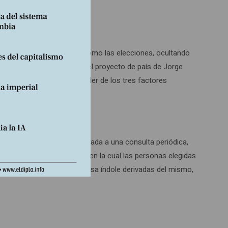
irla a un fenómeno puntual como las elecciones, ocultando
 García Nossa a propósito del proyecto de país de Jorge
stado ni nadie puede responder de los tres factores
cia quede sometida ni limitada a una consulta periódica,
ste caso popular, basados en la cual las personas elegidas
n todas las medidas de diversa índole derivadas del mismo,