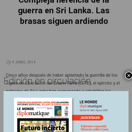
Compleja herencia de la
guerra en Sri Lanka. Las
brasas siguen ardiendo
9 JUNIO, 2014
×
Cinco años después de haber aplastado la guerrilla de los
Edición en circulación
Tigres de Liberación del Eelam Tamil (LTTE), el ejército y el
gobierno de Sri Lanka han comenzado a rehabilitar las
zonas de los combates. Pero el país sigue dividido entre la
mayoría cingalesa y la minoría tamil, y el resentimiento está
latente.