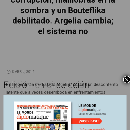
Corrupción, maniobras en la
sombra y un Bouteflika
debilitado. Argelia cambia;
el sistema no
8 ABRIL, 2014
×
Edición en circulación
La inoperancia del Estado argelino suscita un descontento
latente que a veces desemboca en enfrentamientos
sangrientos, como los que estallaron en Ghardaia en
marzo. En este contexto, la candidatura de Bouteflika en
las elecciones presidenciales del 17 de abril, provoca la
exasperación de la población.