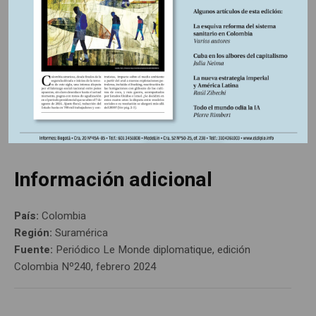
https://libreria.desdeabajo.info/index.php?
route=product/product&product_id=180&search=suscri
Información adicional
País:
Colombia
Región:
Suramérica
Fuente:
Periódico Le Monde diplomatique, edición
Colombia Nº240, febrero 2024