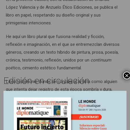
López Valencia y de Anzuelo Ético Ediciones, se publica el
libro en papel, respetando su diseño original y sus
primigenias intenciones.
He aquí un libro plural que fusiona realidad y ficción,
reflexión e imaginación, en el que se entremezclan diversos
géneros, creando un texto híbrido de pintura, prosa, poesía,
crónica, testimonio, reflexión, unidos por un
continuum
poético, cimiento estético fundamental.
×
Edición en circulación
Libro testimonio donde se concibe al artista como alguien
que intenta dejar registro de esta época sombría y dura,
pero llena de realidades asombrosas y de condiciones
insospechadas.
Suscríbase