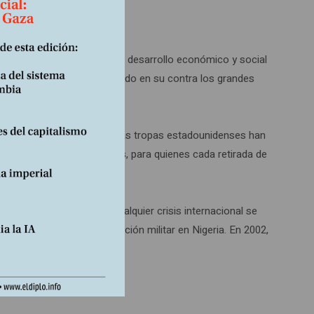
cuando podrían contribuir al desarrollo económico y social
nemigo del momento, invocando en su contra los grandes
 “Durante la última década, las tropas estadounidenses han
alentó a los neoconservadores, para quienes cada retirada de
 John McCain. Según él, cualquier crisis internacional se
 13 de mayo, una intervención militar en Nigeria. En 2002,