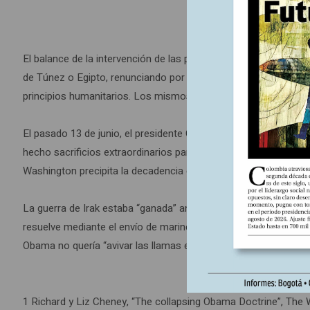
El balance de la intervención de las potencias occidentales es
de Túnez o Egipto, renunciando por ejemplo a cobrar sus crédi
principios humanitarios. Los mismos que nunca aplican a sus prot
El pasado 13 de junio, el presidente Obama atribuyó al país qu
hecho sacrificios extraordinarios para dar a los iraquíes la opor
Washington precipita la decadencia estadounidense, el caos uni
La guerra de Irak estaba “ganada” antes de que el actual Presid
resuelve mediante el envío de marines. Por lo que el pasado 15
Obama no quería “avivar las llamas en Medio Oriente”. ¿Sabrá
1 Richard y Liz Cheney, “The collapsing Obama Doctrine”, The W