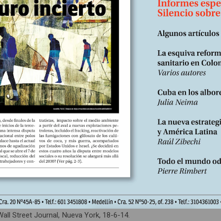
 también catastrófico para los pueblos del mundo árabe. Mezquinas 
tos, dejan de pensar en el gasto en cuanto necesitan destruir al e
egidos regionales: ni a Israel, ni a Qatar, ni a Arabia Saudita (2).
e Estados Unidos devastó la responsabilidad de la tragedia que vive:
tunidad de construir su propio futuro”. Al travestir así la historia, 
versal.
ente ingresara a la Casa Blanca, repite ahora el senador republicano
 de marzo reclamó el envío de tropas estadounidenses a Ucrania. Y el
 mostrarse tan perspicaz en los meses venideros?
all Street Journal, Nueva York, 18-6-14.