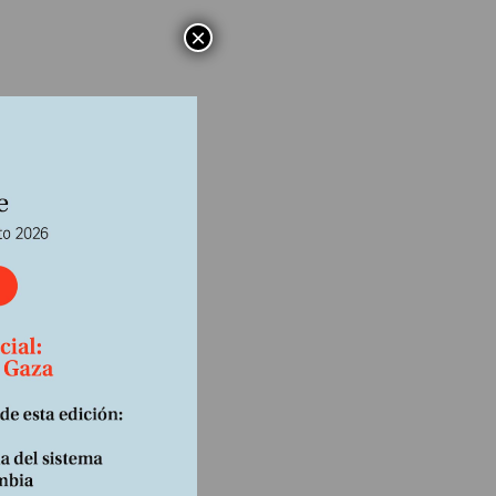
×
r
igir a
mbiano,
amelo-
es
 punto,
derno
a
a