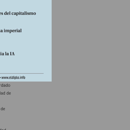
 los
 entre
ad del
dejar
nto
ordado
dad de
 de