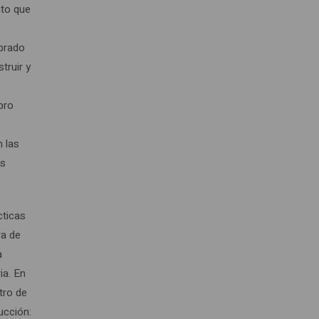
nto que
ebrado
truir y
bro
n las
us
cticas
ra de
a
ia. En
tro de
ucción: