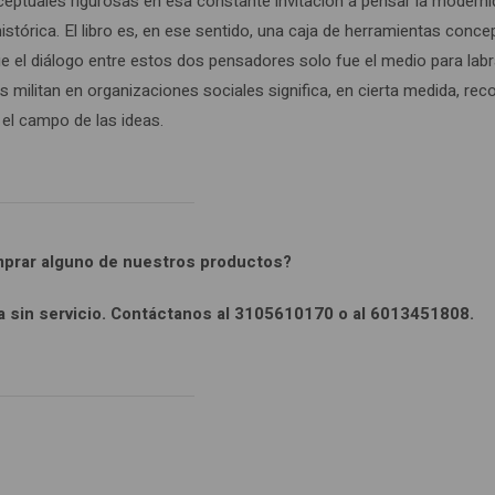
nceptuales rigurosas en esa constante invitación a pensar la modern
tórica. El libro es, en ese sentido, una caja de herramientas conce
ue el diálogo entre estos dos pensadores solo fue el medio para labr
s militan en organizaciones sociales significa, en cierta medida, re
 el campo de las ideas.
mprar alguno de nuestros productos?
ra sin servicio. Contáctanos al 3105610170 o al 6013451808.