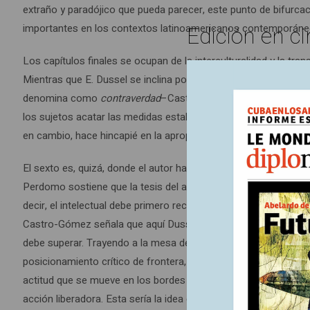
extraño y paradójico que pueda parecer, este punto de bifurca
Edición en ci
importantes en los contextos latinoamericanos contemporáne
Los capítulos finales se ocupan de la interculturalidad y la t
Mientras que E. Dussel se inclina por un diálogo intercultural a
denomina como
contraverdad
–Castro-Gómez, por su parte, mir
los sujetos acatar las medidas establecidas por los marcos nor
en cambio, hace hincapié en la apropiación mutua entre cultura
El sexto es, quizá, donde el autor hace su aporte más original. E
Perdomo sostiene que la tesis del argentino se entiende en l
decir, el intelectual debe primero recrear su propia conciencia 
Castro-Gómez señala que aquí Dussel estaría incurriendo en
debe superar. Trayendo a la mesa del diálogo las ideas de W. M
posicionamiento crítico de frontera, el libro construye una pr
actitud que se mueve en los bordes entre la cultura dominadora
acción liberadora. Esta sería la idea que el autor deja enunciad