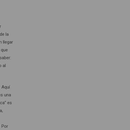
r
de la
 llegar
d que
saber:
o al
. Aquí
es una
rca” es
a,
. Por