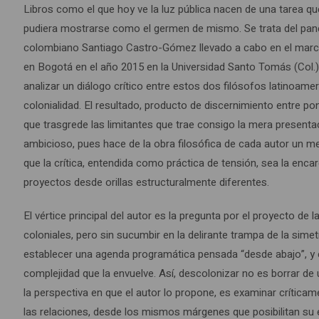
Libros como el que hoy ve la luz pública nacen de una tarea q
pudiera mostrarse como el germen de mismo. Se trata del panel 
colombiano Santiago Castro-Gómez llevado a cabo en el marco
en Bogotá en el año 2015 en la Universidad Santo Tomás (Col.
analizar un diálogo crítico entre estos dos filósofos latinoam
colonialidad. El resultado, producto de discernimiento entre po
que trasgrede las limitantes que trae consigo la mera presenta
ambicioso, pues hace de la obra filosófica de cada autor un me
que la crítica, entendida como práctica de tensión, sea la en
proyectos desde orillas estructuralmente diferentes.
El vértice principal del autor es la pregunta por el proyecto d
coloniales, pero sin sucumbir en la delirante trampa de la sime
establecer una agenda programática pensada “desde abajo”, y e
complejidad que la envuelve. Así, descolonizar no es borrar de 
la perspectiva en que el autor lo propone, es examinar críticam
las relaciones, desde los mismos márgenes que posibilitan su 