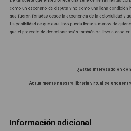
De tal suerte que el libro ofrece una serie de herramientas co
como un escenario de disputa y no como una llana condición his
que fueron forjadas desde la experiencia de la colonialidad y q
La posibilidad de que este libro pueda llegar a manos de quiene
que el proyecto de descolonización también se lleva a cabo en
¿Estás interesado en co
Actualmente nuestra librería virtual se encuent
Información adicional