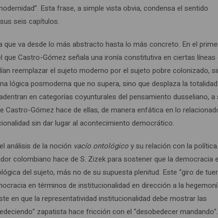
 modernidad”. Esta frase, a simple vista obvia, condensa el sentido
 sus seis capítulos.
va que va desde lo más abstracto hasta lo más concreto. En el prime
l que Castro-Gómez señala una ironía constitutiva en ciertas líneas 
ndían reemplazar el sujeto moderno por el sujeto pobre colonizado, sin
 una lógica posmoderna que no supera, sino que desplaza la totalida
se adentran en categorías coyunturales del pensamiento dusseliano, a 
que Castro-Gómez hace de ellas, de manera enfática en lo relacionad
ucionalidad sin dar lugar al acontecimiento democrático.
el análisis de la noción
vacío ontológico
y su relación con la política
sador colombiano hace de S. Zizek para sostener que la democracia 
ógica del sujeto, más no de su supuesta plenitud. Este “giro de tue
mocracia en términos de institucionalidad en dirección a la hegemoní
te en que la representatividad institucionalidad debe mostrar las
bedeciendo” zapatista hace fricción con el “desobedecer mandando”