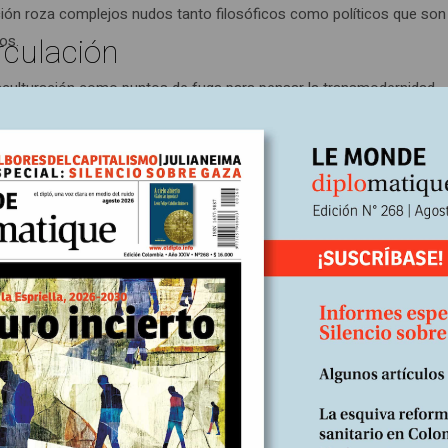
ción roza complejos nudos tanto filosóficos como políticos que son
rculación
os.
ransculturación como puntos de fuga para pensar la transmodernidad.
nalógico que haga posible construir verdades plurales –lo que el auto
a con desconfianza los riesgos de deshistorización que conlleva ex
mativos interculturales. La apuesta de la transculturación del colo
s, lo que le inyecta un poco más de dinamismo al espacio cultural.
n el análisis que realiza sobre la figura del intelectual en Dussel, C
o que ha denominado
subjetivismo creacionista-transformacionista,
histórica antes de poder generar conciencia crítica en otros. En este
 un riesgo antropocéntrico moderno que el mismo proyecto transmo
ignolo sobre pensamiento fronterizo y las de C. Walsh sobre el
opuesta propia a la que llamó
intelectualidad transmoderna
, o sea un
 y la dominada con el fin de ejercer desde allí un compromiso con l
a en el libro y que espera desarrollar con mayor precisión en futuros