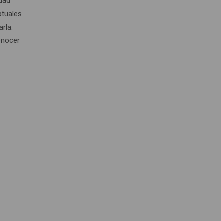
idad
ptuales
arla.
conocer