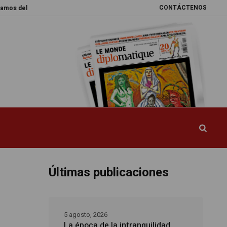
CONTÁCTENOS
l mundo
Promesas rotas
Caja de Pandora
La esquiva reforma del si
Últimas publicaciones
5 agosto, 2026
La época de la intranquilidad