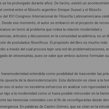
ue se ha prolongado durante años. De hecho, existió un acontecimie
central entre el filósofo argentino Enrique Dussel y el filósofo
 del XVI Congreso Internacional de Filosofía Latinoamericana cel
). Desde ese momento, el autor se embarcó en el proyecto de recons
ericanos en torno al problema que rodea la relación modernidad y
nencias, artículos y discusiones en la comunidad académica, es un li
ción de postulados filosóficos. El propósito del libro es mucho más
dio a través del cual procura tejer una red de problematizaciones, e
cargada de atravesarlas, pues se sabe que ambos autores formulan s
e la transmodernidad entendida como posibilidad de trascender las prá
tría opuesta de la desmodernización. Esta distinción es clave a la ho
n eso el autor no escatima esfuerzos en analizar con rigurosidad l
un tajo a la modernidad como si fuera posible retroceder en la histor
ente las herencias coloniales con el fin de reconfigurarlas desde den
emergencia. En palabras de Castro-Gómez, que se citan en la introd