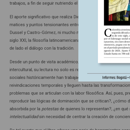
trabajos, a fin de seguir nutriendo el debate filosófico latinoam
El aporte significativo que realiza Diego Fernando Camelo-Perd
matices y puntos tensionantes entre los proyectos de ambos a
Dussel y Castro-Gómez, ni mucho menos tomar partido de maner
siglo XXI, la filosofía latinoamericana sigue trazando una hoja 
de lado el diálogo con la tradición.
Desde un punto de vista académico, para quienes dedican su lab
intercultural, su lectura no solo es recomendable sino también
sociales históricamente han trabajado en la capacidad de organ
reivindicaciones temporales y lleguen hasta las transformaci
problemas que se articulan con la labor filosófica. Así, pues,
reproducir las lógicas de dominación que se critican?, ¿cómo di
absorbida por la
potestas
de quienes lo representan?, ¿en qué
intelectualidad
sin necesidad de centrar la creación de concien