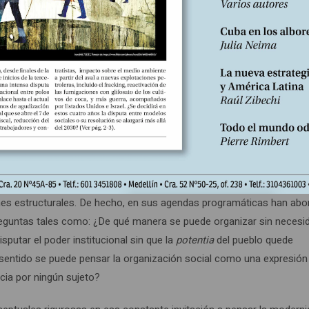
ericano.
omo en su libro al pensamiento filosófico latinoamericano radica en
utores. De ninguna manera busca presentar una artificial mediación
a acrítica por alguno de los dos. En los albores de la primera mit
de ruta de cara a los retos históricos propios de toda coyuntura, sin 
or a pensar y hacer filosofía política, teoría decolonial o pensamie
 necesaria. Ahora, desde una perspectiva práctica, los movimientos
izarse alrededor de la voluntad de poder que trascienda las
ones estructurales. De hecho, en sus agendas programáticas han ab
 preguntas tales como: ¿De qué manera se puede organizar sin necesi
sputar el poder institucional sin que la
potentia
del pueblo quede
 sentido se puede pensar la organización social como una expresión
cia por ningún sujeto?