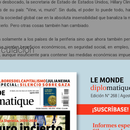
o desbocado, la secretaria de Estado de Estados Unidos, Hillary Cli
de su país: “Vine, vi, murió”. Sin duda, el poder lo puede todo, ha
sociedad global cae en la absoluta insensibilidad que banaliza la m
acerlo. Pero otras cosas también han cambiado.
 solamente a los países de la periferia sino que ahora también pe
rculación
se pierden beneficios económicos, en seguridad social, en empleo,
 aunque insuficiente para contener las medidas económicas impuest
ociedades y modo de enfrentar el capital financiero internacional.
dez en la comprensión de los sucesos en marcha. Dos consignas dic
dad con el sistema político y económico en su conjunto, y su parad
ivo hasta ahora conocido llegó a su límite. Tal vez esta es la princ
a financiero imperante y de su real dictadura, todo lo cual revela 
 de cada país son un simple escenario que reafirma –en lo económ
 embargo, que el tamaño y la proporción de la crisis, así como las 
icas de todo orden. Por su prevalencia militar no extraña esta actitu