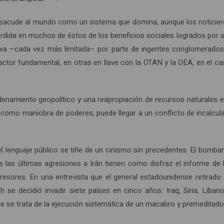
sacude al mundo como un sistema que domina, aunque los noticieros 
 pérdida en muchos de éstos de los beneficios sociales logrados por
tiva –cada vez más limitada– por parte de ingentes conglomerados 
tor fundamental, en otras en llave con la OTAN y la OEA, en el c
denamiento geopolítico y una reapropiación de recursos naturales e
e, como maniobra de poderes, puede llegar a un conflicto de incalcu
el lenguaje público se tiñe de un cinismo sin precedentes. El bomba
as las últimas agresiones a Irán tienen como disfraz el informe de
esores. En una entrevista que el general estadounidense retirad
e decidió invadir siete países en cinco años: Iraq, Siria, Líbano
 se trata de la ejecución sistemática de un macabro y premeditado