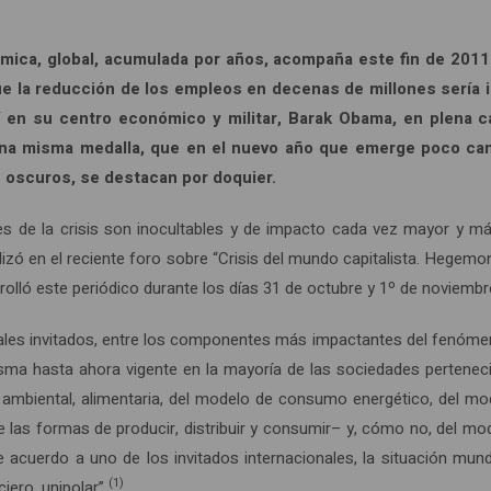
stémica, global, acumulada por años, acompaña este fin de 20
 la reducción de los empleos en decenas de millones sería i
 Y en su centro económico y militar, Barak Obama, en plena 
a misma medalla, que en el nuevo año que emerge poco cambia
s oscuros, se destacan por doquier.
nes de la crisis son inocultables y de impacto cada vez mayor y 
zó en el reciente foro sobre “Crisis del mundo capitalista. Hegemon
rrolló este periódico durante los días 31 de octubre y 1º de noviem
nales invitados, entre los componentes más impactantes del fenómeno 
isma hasta ahora vigente en la mayoría de las sociedades perteneci
 ambiental, alimentaria, del modelo de consumo energético, del mod
 las formas de producir, distribuir y consumir– y, cómo no, del mode
De acuerdo a uno de los invitados internacionales, la situación mun
(1)
ciero, unipolar”
.