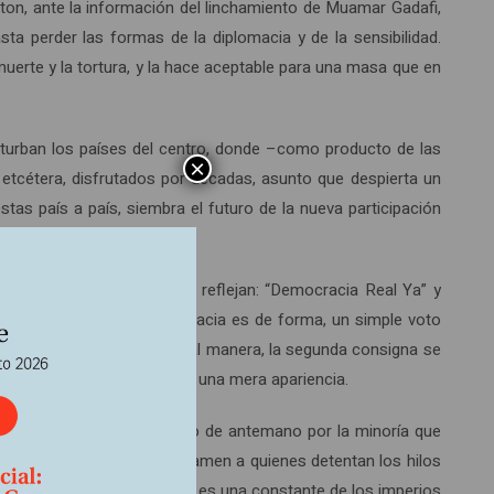
nton, ante la información del linchamiento de Muamar Gadafi,
sta perder las formas de la diplomacia y de la sensibilidad.
uerte y la tortura, y la hace aceptable para una masa que en
rturban los países del centro, donde –como producto de las
×
 etcétera, disfrutados por décadas, asunto que despierta un
as país a país, siembra el futuro de la nueva participación
ientes y preciosas así lo reflejan: “Democracia Real Ya” y
igma para el cual la democracia es de forma, un simple voto
ipal novedad de 2011. De igual manera, la segunda consigna se
que la democracia formal es una mera apariencia.
ico– el contenido decidido de antemano por la minoría que
crecientes protestas, no llamen a quienes detentan los hilos
d. La ausencia de autocrítica es una constante de los imperios