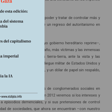
 propia.
ron por apretar el puño del poder y tratar de controlar más y
yor violencia. El riesgo de un regreso del autoritarismo en
rán y escalón en Siria –cuyo gobierno hereditario reprime–,
s. Pero ahora, con mayor tamaño, más víctimas y las inmensas
e proyectiles atómicos tierra-tierra, ante la vista y las
vos estratégicos del despliegue militar de Estados Unidos y
financiera, sin iniciativa, y un dólar de papel sin respaldo,
 en Europa– y con protestas de conglomerados sociales en
consecuencias. Ya encima, en 2012 veremos si los intereses y
 a episodios demenciales, y si sus pretensiones de control
inidad de sociedades, que ahora se encuentran –con nuestro