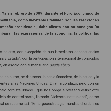
11. Ya en febrero de 2009, durante el Foro Económico de
nevitable, como inevitables también son las reacciones
campaña presidencial, daba aliento con su consigna “sí
rán las expresiones de la economía, la política, las
más abierto, con excepción de sus inmediatas consecuencias
ía y Estado”, con la participación internacional de conocidos
bre, en asocio con el mensuario
desde abajo.
en curso, se destacan: la crisis financiera, de la deuda y la
entes a las Naciones Unidas. En el largo plazo, pero con un
elo fordista urbano –que nos obliga a revisar y definir otro
lo de control social, llamado “violencia institucional”, como
dial se resume así: “En la geoestrategia mundial, el orden es