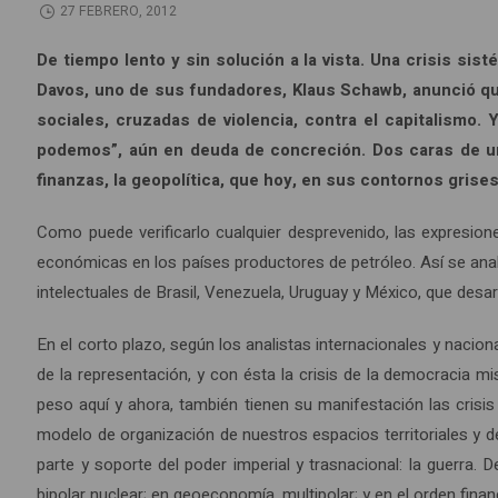
27 FEBRERO, 2012
De tiempo lento y sin solución a la vista. Una crisis si
Davos, uno de sus fundadores, Klaus Schawb, anunció que
sociales, cruzadas de violencia, contra el capitalismo.
podemos”, aún en deuda de concreción. Dos caras de un
finanzas, la geopolítica, que hoy, en sus contornos grise
Como puede verificarlo cualquier desprevenido, las expresio
económicas en los países productores de petróleo. Así se anali
intelectuales de Brasil, Venezuela, Uruguay y México, que desa
En el corto plazo, según los analistas internacionales y nacio
de la representación, y con ésta la crisis de la democracia m
peso aquí y ahora, también tienen su manifestación las crisis
modelo de organización de nuestros espacios territoriales y de
parte y soporte del poder imperial y trasnacional: la guerra. 
bipolar nuclear; en geoeconomía, multipolar; y en el orden finan