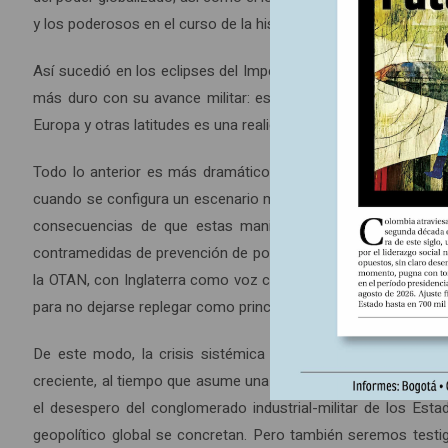
y los poderosos en el curso de la historia. Por tanto, es dable 
Así sucedió en los eclipses del Imperio Romano, el Inglés y el
más duro con su avance militar: es la opción última que les q
Europa y otras latitudes es una realidad cada vez más palpabl
Todo lo anterior es más dramático en la coyuntura presente, 
cuando se configura un escenario militar y de guerra en ampli
consecuencias de que estas maniobras lleven a un conflicto
contramedidas de prevención de poderes con inmensa capacidad 
la OTAN, con Inglaterra como voz cantante. Esta alianza, con s
para no dejarse replegar como principal actor del sistema mun
De este modo, la crisis sistémica en curso, con alzamient
creciente, al tiempo que asume una fuerte expresión política 
el desespero del conglomerado industrial-militar de los Est
geopolítico global se concretan. Pero también seremos testig