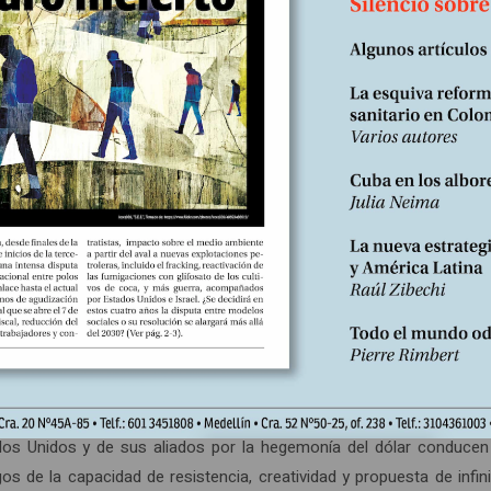
concluir que nadie se autodepura, es decir, nadie cambia por iniciativa
 Francés. En su cenit, en vez de girar a favor de la humanidad, opta
ueda ante su creciente ilegitimidad: más y mayor control, más y ma
(3)
e
.
con Afganistán, Iraq, Libia y el blanco que ahora tiene foco con I
a escala que reafirma la experiencia de los imperios durante siglo
 regional de consecuencia mundial, con el uso por primera vez d
bélica, como China y Rusia, que en línea son los verdaderos objeti
u hegemonía mundial en riesgo y la economía con quiebres de burbuja 
do capitalista, cuenta con las armas como último recurso.
os de pueblos –mundo árabe, manifestaciones y crisis políticas
y cultural puede estallar en una guerra de colosales dimensiones y 
ados Unidos y de sus aliados por la hegemonía del dólar conducen
os de la capacidad de resistencia, creatividad y propuesta de inf