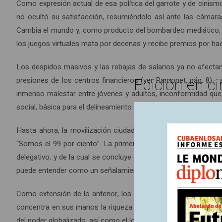
Como expresión actual de esa política del garrote y de cinism
no ocultó su satisfacción, resumiéndolo así ante las cámaras 
Cambia el mundo y, como producto del bombardeo mediático, la 
los juegos virtuales mata por decenas y recibe premios por h
Los despidos masivos y las rebajas de salarios ya no afectan
Edición en ci
presiones de los centros financieros (ver Ramonet, pág. 8)– 
inmenso malestar entre jóvenes y adultos, inconformidad que,
social, básica para el delineamiento de la convivencia en sus s
Hasta ahora, la movilización ciudadana deja en claro la luci
“Somos el 99 por ciento”. La primera sintetiza la inconformi
delegativo, y de la cual se concluye que el sistema representat
puede entender como un señalamiento, una denuncia, del sistem
Como extensión de lo anterior, los congresos o parlamentos
concentra en sus manos la riqueza de cada país. Sorprende, sin
del poder globalizado, así como el local, a replantear sus polít