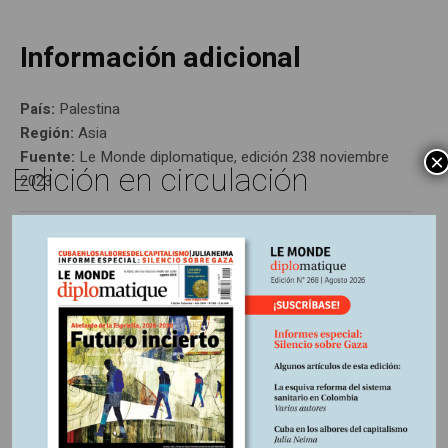
Información adicional
País:
Palestina
Región:
Asia
Fuente:
Le Monde diplomatique, edición 238 noviembre
×
Edición en circulación
2023
Otros Artículos
LIBROS RESEÑADOS
SIN CATEGORÍA