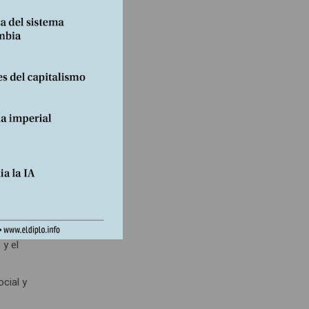
radas
s–, no
odo lo
, que
aer en
 y el
cial y