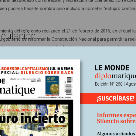
mandar desbocado con creación y recreación de clientelas, con exce
quien pudiera hacerle sombra sino incluso a cometer “estupro continu
iento del referendo realizado el 21 de febrero de 2016, en el cual l
rculación
 gobierno de reformar la Constitución Nacional para permitir la ree
a al desgaste que va acumulando el gobernante –más las maniobras de
rnacional en cabeza del gobierno de Estados Unidos–, da paso a la cr
a “Gran Casa del Pueblo del Estado Plurinacional de Bolivia”, pasando
lo una y otra vez. Es así como, tras un año por fuera de su país, re
como la aspiración de ser cabeza de este en las elecciones de 2025
nfrenta con Luis Arce, actual presidente en Bolivia, quien también e
esidenciables con un escaso 4 por ciento de favorabilidad (3), le ha
ar infinidad de protestas, marchas y bloqueos, y confrontarlo en de