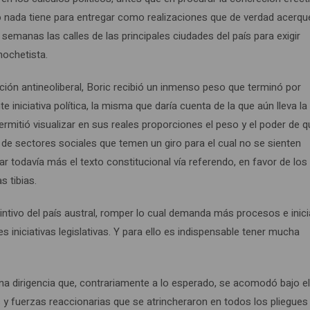
 o nada tiene para entregar como realizaciones que de verdad acerqu
semanas las calles de las principales ciudades del país para exigir
nochetista.
ción antineoliberal, Boric recibió un inmenso peso que terminó por
e iniciativa política, la misma que daría cuenta de la que aún lleva l
ermitió visualizar en sus reales proporciones el peso y el poder de 
n de sectores sociales que temen un giro para el cual no se sienten
r todavía más el texto constitucional vía referendo, en favor de los
s tibias.
ntivo del país austral, romper lo cual demanda más procesos e inici
s iniciativas legislativas. Y para ello es indispensable tener mucha
una dirigencia que, contrariamente a lo esperado, se acomodó bajo e
s y fuerzas reaccionarias que se atrincheraron en todos los pliegues