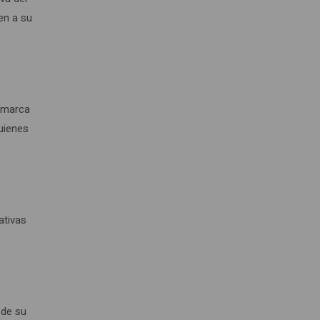
en a su
a marca
quienes
ativas
l
 de su