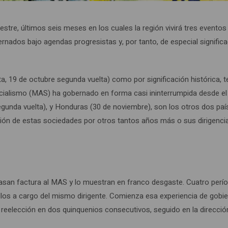
stre, últimos seis meses en los cuales la región vivirá tres eventos
ernados bajo agendas progresistas y, por tanto, de especial signific
ta, 19 de octubre segunda vuelta) como por significación histórica, 
 Socialismo (MAS) ha gobernado en forma casi ininterrumpida desde e
segunda vuelta), y Honduras (30 de noviembre), son los otros dos pa
cción de estas sociedades por otros tantos años más o sus dirigenci
pasan factura al MAS y lo muestran en franco desgaste. Cuatro perí
ellos a cargo del mismo dirigente. Comienza esa experiencia de gobi
reelección en dos quinquenios consecutivos, seguido en la dirección