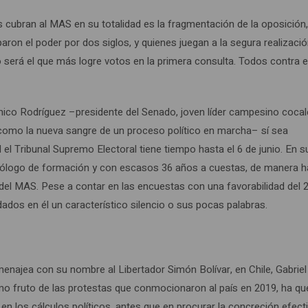
s cubran al MAS en su totalidad es la fragmentación de la oposición
aron el poder por dos siglos, y quienes juegan a la segura realizaci
mo será el que más logre votos en la primera consulta. Todos contra 
nico Rodríguez –presidente del Senado, joven líder campesino cocal
como la nueva sangre de un proceso político en marcha– sí sea
 el Tribunal Supremo Electoral tiene tiempo hasta el 6 de junio. En s
tólogo de formación y con escasos 36 años a cuestas, de manera há
 del MAS. Pese a contar en las encuestas con una favorabilidad del 
dados en él un característico silencio o sus pocas palabras.
enajea con su nombre al Libertador Simón Bolívar, en Chile, Gabriel
como fruto de las protestas que conmocionaron al país en 2019, ha q
en los cálculos políticos, antes que en procurar la concreción efecti