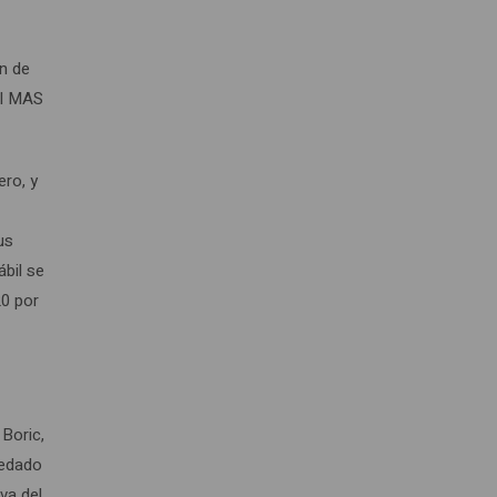
,
ón de
el MAS
ero, y
us
bil se
20 por
 Boric,
uedado
va del