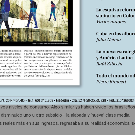
do, un bloqueo de 24 días aisló totalmente a Cochabamba, con
e dólares, “una cifra brutal en un país cuyo producto interno bruto
 la sociedad boliviana, que ve cómo las dificultades que creía supe
e las exportaciones –el gas ya no se produce ni se vende como ante
desempleo, la informalidad gana indicadores y también la inflación, t
rcunstancias difíciles. Consciente de todo ello, Luis Arce, sin
erno.
rales desconoce que la crisis descansa en el agotamiento del
lítico y social que reposa en el Estado y su paternalismo reforzado
ista mostró en la pandemia por covid-19 su plena debilidad al ver c
os niveles de consumo. Algo similar ya habían vivido los brasileños
o disminuido uno u otro subsidio– la alabada y ‘nueva’ clase media,
s reales más en sus ingresos, regresaba a su realidad económica, so