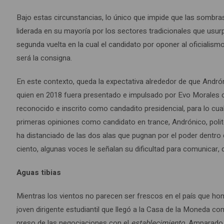
Bajo estas circunstancias, lo único que impide que las sombra
liderada en su mayoría por los sectores tradicionales que usurp
segunda vuelta en la cual el candidato por oponer al oficialis
será la consigna.
En este contexto, queda la expectativa alrededor de que Andró
quien en 2018 fuera presentado e impulsado por Evo Morales 
reconocido e inscrito como candadito presidencial, para lo cual
primeras opiniones como candidato en trance, Andrónico, poli
ha distanciado de las dos alas que pugnan por el poder dentro
ciento, algunas voces le señalan su dificultad para comunicar, 
Aguas tibias
Mientras los vientos no parecen ser frescos en el país que hom
joven dirigente estudiantil que llegó a la Casa de la Moneda 
preso de las negociaciones con el
establecimiento
. Amparado 