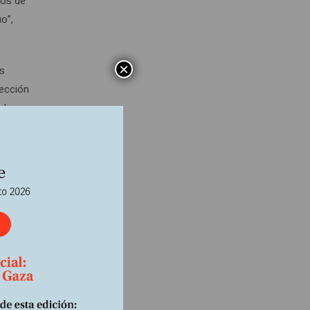
sos de
o”,
×
as
lección
 los
isis
 al
gresa y
. Son
staba
n
manda