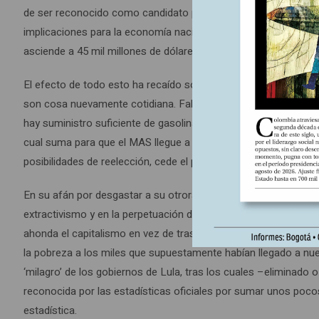
de ser reconocido como candidato presidencial. En mayo pasa
implicaciones para la economía nacional de 2 mil 100 millones d
asciende a 45 mil millones de dólares” (4).
El efecto de todo esto ha recaído sobre Luis Arce y pesa sobre
son cosa nuevamente cotidiana. Faltan dólares por la caída d
hay suministro suficiente de gasolina (5), crecen las cifras de 
cual suma para que el MAS llegue a la contienda de agosto en ci
posibilidades de reelección, cede el paso a su ministro de Gobi
En su afán por desgastar a su otrora compañero de luchas, Mo
extractivismo y en la perpetuación de un modelo económico, po
ahonda el capitalismo en vez de trascenderlo. El modelo reform
la pobreza a los miles que supuestamente habían llegado a nuev
‘milagro’ de los gobiernos de Lula, tras los cuales –eliminado 
reconocida por las estadísticas oficiales por sumar unos poco
estadística.