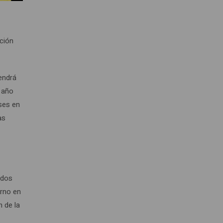
ación
tendrá
l año
íses en
as
odos
erno en
 de la