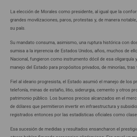
La elección de Morales como presidente, al igual que la con
grandes movilizaciones, paros, protestas y, de manera notable, 
su país.
Su mandato consuma, asimismo, una ruptura histórica con dos 
sumisa a la injerencia de Estados Unidos, años, muchos de ell
Nacional, fungieron como instrumento dócil de esa oligarquía y 
manejo del Estado para propósitos privados, de minorías, tras 
Fiel al ideario progresista, el Estado asumió el manejo de los p
telefonía, minas de estaño, litio, siderurgia, cemento y otros 
patrimonio público. Los buenos precios alcanzados en el merca
de dólares que permitieron invertir en infraestructura y subsidi
registrados entonces por las estadísticas oficiales como clas
Esa sucesión de medidas y resultados ensancharon el prestigio