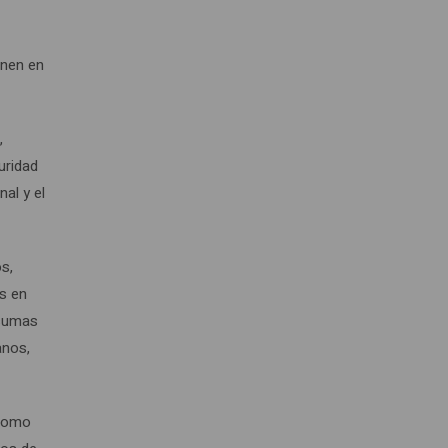
enen en
,
uridad
al y el
os,
os en
 sumas
anos,
 como