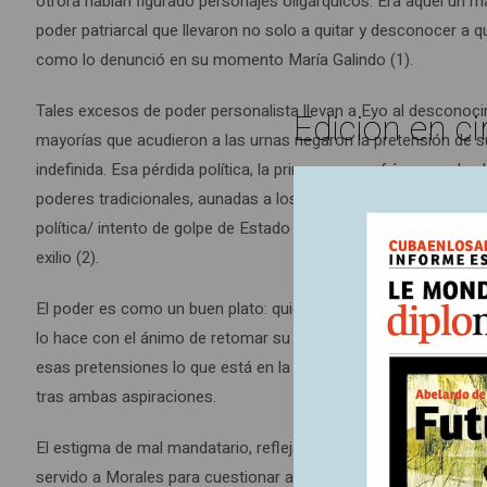
otrora habían figurado personajes oligárquicos. Era aquel un 
poder patriarcal que llevaron no solo a quitar y desconocer a 
como lo denunció en su momento María Galindo (1).
Tales excesos de poder personalista llevan a Evo al desconocim
Edición en ci
mayorías que acudieron a las urnas negaron la pretensión de su
indefinida. Esa pérdida política, la primera que sufría, sumad
poderes tradicionales, aunadas a los intereses del capital inte
política/ intento de golpe de Estado de 2019, que lo alejan de l
exilio (2).
El poder es como un buen plato: quien lo prueba quiere degustar
lo hace con el ánimo de retomar su poder dentro del MAS, así 
esas pretensiones lo que está en la base de la disputa que le e
tras ambas aspiraciones.
El estigma de mal mandatario, reflejado en las encuestas de pr
servido a Morales para cuestionar al actual mandatario; realiz