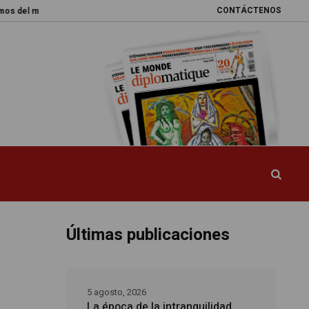
CONTÁCTENOS
ndo
Promesas rotas
Caja de Pandora
La esquiva reforma del sistem
Últimas publicaciones
5 agosto, 2026
La época de la intranquilidad