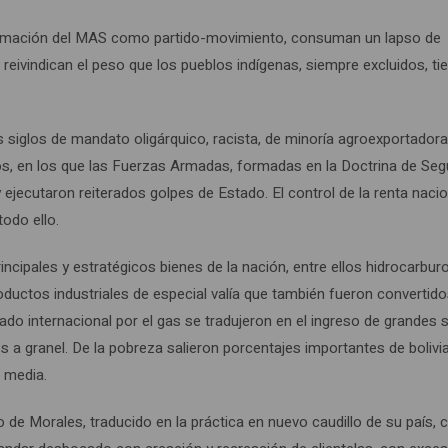
formación del MAS como partido-movimiento, consuman un lapso de
reivindican el peso que los pueblos indígenas, siempre excluidos, ti
siglos de mandato oligárquico, racista, de minoría agroexportadora
os, en los que las Fuerzas Armadas, formadas en la Doctrina de Seg
ejecutaron reiterados golpes de Estado. El control de la renta nacion
todo ello.
rincipales y estratégicos bienes de la nación, entre ellos hidrocarbur
productos industriales de especial valía que también fueron convertid
do internacional por el gas se tradujeron en el ingreso de grandes
os a granel. De la pobreza salieron porcentajes importantes de bolivi
e media.
 de Morales, traducido en la práctica en nuevo caudillo de su país,