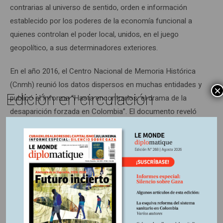
contrarias al universo de sentido, orden e información
establecido por los poderes de la economía funcional a
quienes controlan el poder local, unidos, en el juego
geopolítico, a sus determinadores exteriores.
En el año 2016, el Centro Nacional de Memoria Histórica
(Cnmh) reunió los datos dispersos en muchas entidades y
×
Edición en circulación
publicó el Informe “Hasta encontrarlos: el drama de la
desaparición forzada en Colombia”. El documento reveló
una realidad monstruosa: 60.630 seres humanos fueron
desaparecidos forzosamente entre 1970 y 2015. El
observatorio del Cnmh continuó la labor y en el mes de
agosto de 2018, 80.000 personas estaban registradas
como desaparecidas. Erick Arellana, Fidel Mingorance,
desde Luxemburgo, y Paco Gómez, trabajaron durante más
de tres años para configurar un trabajo tan doloroso como
indispensable: Cartografía de la desaparición forzada en