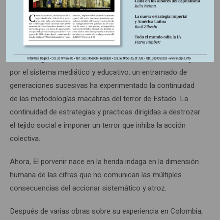
Colombia (2019), un documento en el que 82.472 rostros
fueron dibujados para seguir clamando por la memoria, la
justicia y la verdad.
La investigación revela una verdad escondida o desdibujada
por el sistema mediático y educativo: un entramado de
generaciones sucesivas ha experimentado la continuidad
de las metodologías macabras del terror de Estado. La
continuidad de estrategias y practicas dirigidas a destrozar
el tejido social e imponer un terror que inhiba la acción
colectiva.
Ahora, El porvenir nace en la herida indaga en la dimensión
humana de las cifras que no comunican las múltiples
consecuencias del accionar sistemático y atroz.
Después de varias obras sobre su experiencia en Colombia,