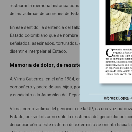
restaurar la memoria histórica construida desde el relato hege
de las víctimas de crímenes de Estado.
En ese sentido, la sentencia del fallo tiene efectos reparadore
Estado colombiano que se nombre a las personas olvidadas. T
señalados, asesinados, torturados, desaparecidos y constreñid
disentir e interpelar al Estado.
Memoria de dolor, de resistencia y de superación
A Vilma Gutiérrez, en el año 1984, en plena gestación de la UP e
compañero y padre de sus hijos, por pertenecer a una organiza
y candidato a la Asamblea del Departamento del Meta por el F
Vilma, como víctima del genocidio de la UP, es una voz autoriza
Estado, por visibilizar no sólo la existencia del genocidio polí
denunciar cómo este sistema de exterminio se orienta hacia la e