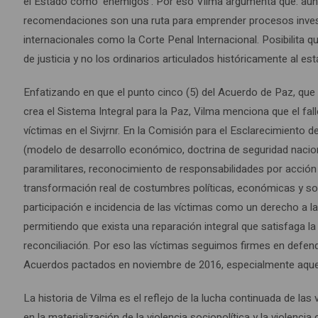
el Estado como ‘enemigos’. Por eso Vilma argumenta que: aunqu
recomendaciones son una ruta para emprender procesos invest
internacionales como la Corte Penal Internacional. Posibilit
de justicia y no los ordinarios articulados históricamente al e
Enfatizando en que el punto cinco (5) del Acuerdo de Paz, que 
crea el Sistema Integral para la Paz, Vilma menciona que el fall
víctimas en el Sivjrnr. En la Comisión para el Esclarecimiento
(modelo de desarrollo económico, doctrina de seguridad nacio
paramilitares, reconocimiento de responsabilidades por acción
transformación real de costumbres políticas, económicas y soc
participación e incidencia de las víctimas como un derecho a l
permitiendo que exista una reparación integral que satisfaga 
reconciliación. Por eso las víctimas seguimos firmes en defend
Acuerdos pactados en noviembre de 2016, especialmente aquello
La historia de Vilma es el reflejo de la lucha continuada de las
en la materialización de la violencia sociopolítica y la violenci