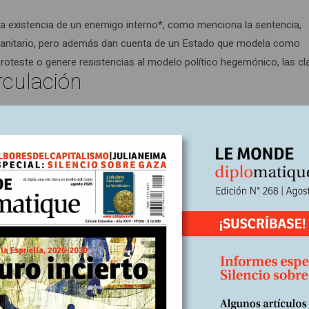
 la existencia de un enemigo interno*, como menciona la sentencia,
umanitario, pero además dan cuenta de un Estado que modela como
 proteste o genere resistencias al modelo político hegemónico, las c
rculación
enes de Estado
que se contraponen al modelo hegemónico del establecimiento y debil
 tejido social, a través del “castigo ejemplarizante” y del sostenim
a el genocidio político y que el fallo argumenta de manera juiciosa.
a quienes la sentencia del TPP más reivindica, otorgando veracidad
enunciado: que en Colombia el Estado construyó un sistema sofistic
, culturales, que interpelan su modelo inequitativo de sociedad.
idenciar que no tiene carácter vinculante, no va en desmedro de la fu
imas. No es un hecho menor que esta misma potencia del fallo posibil