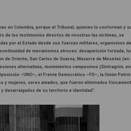
imas en Colombia, porque el Tribunal, quienes lo conforman y s
és de los testimonios directos de nosotras las víctimas, se
zadas por el Estado desde sus fuerzas militares, organismos d
 continuidad de mecanismos atroces: desaparición forzada, to
hón de Oriente, San Carlos de Guaroa, Masacre de Mesetas (en 
resiones alternativas, movimientos campesinos (Sintragrim, en
 Oposición –UNO–, el Frente Democrático –FD–, la Unión Patrió
es y mujeres, seres amados, que fueron eliminados físicament
 desarraigados de su territorio e identidad”.