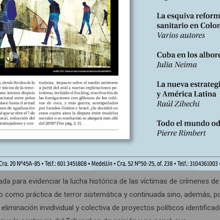
mónico y negacionista, permitiendo que emerjan las narrativas silen
s porque moviliza una memoria colectiva que le exige a la sociedad y
rae a la remembranza la lucha de quienes fueron estigmatizados,
os al desvanecimiento de su accionar político, sólo por el hecho de
n la ciudad de Villavicencio, los paramilitares le asesinaron a su
ción gremial de izquierda, ser militante del Partido Comunista Colo
D.
da para evidenciar la lucha histórica de las víctimas de crímenes de
tico como práctica de terror sistemática y continuada sino, además, p
liminación invidividual y colectiva de proyectos políticos identifica