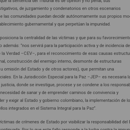
e la sentencia del Tribunal es de opinión y no penal, sus
igativos, de juzgamiento y condenatorios en otros escenarios
a que las comunidades puedan decidir autónomamente sus propios mo
stablecimiento gubernamental y que perpetúan la impunidad.
posiciona la centralidad de las víctimas y que para su favorecimient
o además: “nos servirá para la participación activa y de incidencia de
 de la Verdad –CEV–, para el reconocimiento de esas causas estructu
nal, construcción del enemigo interno, desmonte de estructuras
 u omisión del Estado y de otros actores), que permitan una
iales. En la Jurisdicción Especial para la Paz –JEP– es necesaria l
a justicia, donde se investigue, procese y se condene a los responsa
la necesidad de sanar y de emprender caminos de convivencia y
er y exigir al Estado y gobierno colombiano, la implementación de l
s integrados en el Sistema Integral para la Paz”.
 víctimas de crímenes de Estado por visibilizar la responsabilidad del
a continuada. Por lo que este fallo responde a la lucha contra la impun