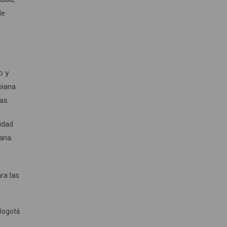
de
.
o y
biana
as.
lidad
ana.
a
ra las
 Bogotá