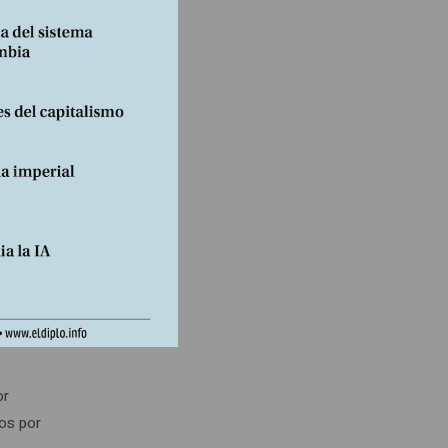
ciadas
 al
mbiano
or
dos por