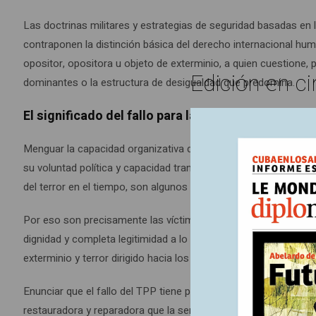
Las doctrinas militares y estrategias de seguridad basadas en
contraponen la distinción básica del derecho internacional h
opositor, opositora u objeto de exterminio, a quien cuestione,
Edición en ci
dominantes o la estructura de desigualdad que predomina.
El significado del fallo para las víctimas de crím
Menguar la capacidad organizativa de individuos y colectivos 
su voluntad política y capacidad transformadora quebrantando su
del terror en el tiempo, son algunos de los objetivos que encarn
Por eso son precisamente las víctimas de crímenes de Estado 
dignidad y completa legitimidad a lo que históricamente han d
exterminio y terror dirigido hacia los grupos sociales, políticos
Enunciar que el fallo del TPP tiene prevalencia simbólica al ev
restauradora y reparadora que la sentencia tiene para las víct