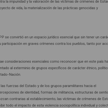
a la impunidad y la valoración de las víctimas de crimenes de Esta
yecto de vida, la materialización de las prácticas genocidas y
P se convirtió en un espacio jurídico esencial que sin tener un cará
su participación en graves crímenes contra los pueblos, tanto por ac
, trae consideraciones esenciales como reconocer que en este país h
ntado al exterminio de grupos específicos de carácter étnico, políti
stado-Nación.
as fuerzas del Estado y de los grupos paramilitares hacia el
percepciones de identidad, formas de militancia, estructuras de senti
ozcan contrarias al establecimiento; las víctimas de crímenes de Es
ir todo el impacto de esta violencia sociopolítica individual y colect