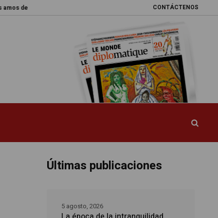
CONTÁCTENOS
l mundo
Promesas rotas
Caja de Pandora
La esquiva reforma del s
Últimas publicaciones
5 agosto, 2026
La época de la intranquilidad