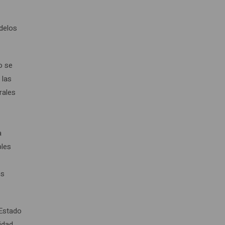
delos
o se
 las
rales
a
bles
os
 Estado
idad,