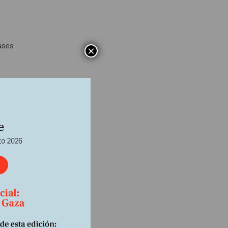
lases
×
itar
iento
,
ado de
erza
ite