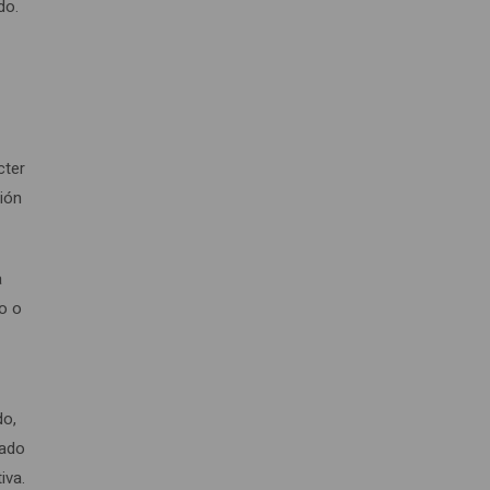
do.
cter
ción
a
co o
do,
tado
iva.