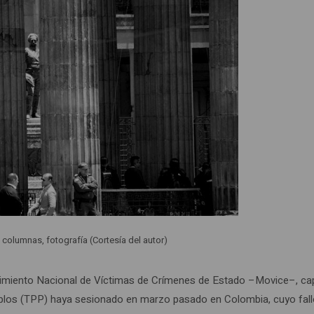
 columnas, fotografía (Cortesía del autor)
vimiento Nacional de Víctimas de Crímenes de Estado –Movice–, cap
eblos (TPP) haya sesionado en marzo pasado en Colombia, cuyo fall