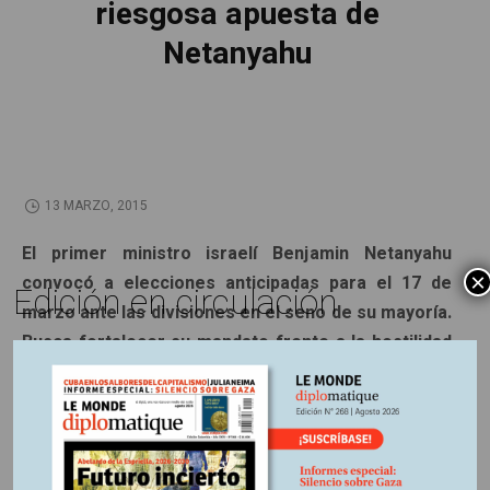
riesgosa apuesta de
Netanyahu
13 MARZO, 2015
El primer ministro israelí Benjamin Netanyahu
×
convocó a elecciones anticipadas para el 17 de
Edición en circulación
marzo ante las divisiones en el seno de su mayoría.
Busca fortalecer su mandato frente a la hostilidad
cada vez mayor de Occidente. Pero corre el riesgo
de convertirse en rehén de la ultraderecha o
incluso de ceder la dirección del país.