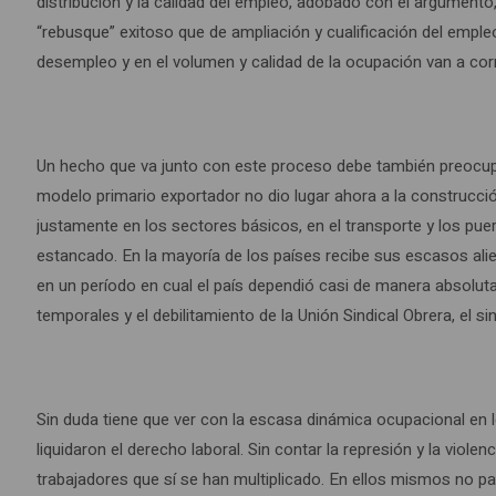
distribución y la calidad del empleo, adobado con el argument
“rebusque” exitoso que de ampliación y cualificación del emple
desempleo y en el volumen y calidad de la ocupación van a cor
Un hecho que va junto con este proceso debe también preocuparnos
modelo primario exportador no dio lugar ahora a la construcci
justamente en los sectores básicos, en el transporte y los puer
estancado. En la mayoría de los países recibe sus escasos ali
en un período en cual el país dependió casi de manera absoluta 
temporales y el debilitamiento de la Unión Sindical Obrera, el si
Sin duda tiene que ver con la escasa dinámica ocupacional en 
liquidaron el derecho laboral. Sin contar la represión y la vio
trabajadores que sí se han multiplicado. En ellos mismos no par