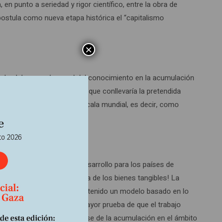
 punto a seriedad y rigor científico, entre la obra de
postula como nueva etapa histórica el “capitalismo
×
tual y del renovado papel del conocimiento en la acumulación
 la estructura ocupacional que conllevaría la pretendida
as, la acumulación en la escala mundial, es decir, como
ncontrar alternativas de desarrollo para los países de
e la pérdida de importancia de los bienes tangibles! La
 reconocimiento de que hemos tenido un modelo basado en lo
s economías. Y esa es la mayor prueba de que el trabajo
ha sido en esta década la base de la acumulación en el ámbito