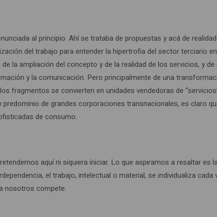
unciada al principio. Ahí se trataba de propuestas y acá de realidade
lización del trabajo para entender la hipertrofia del sector terciar
 de la ampliación del concepto y de la realidad de los servicios, y d
rmación y la comunicación. Pero principalmente de una transformaci
e los fragmentos se convierten en unidades vendedoras de “servici
 predominio de grandes corporaciones transnacionales, es claro que 
sofisticadas de consumo.
tendemos aquí ni siquiera iniciar. Lo que aspiramos a resaltar es la
erdependencia, el trabajo, intelectual o material, se individualiza c
e a nosotros compete.