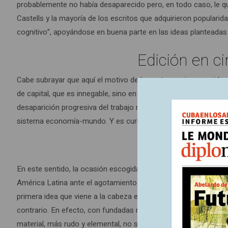
probablemente no había desaparecido pero, en todo caso, le que
Castells y la mayoría de los escritos que adquirieron populari
cognitivo”, apoyándose en buena parte en las ideas planteadas 
Edición en ci
Cabe subrayar que aquí el motivo de la controversia no reside 
de capital, que es innegable, sino en su impacto social, en la
desaparición progresiva del trabajo material. La fragilidad de 
sistema economía-mundo. Y es curioso porque estas tesis van 
En este sentido, la ocasión escogida por la Cepal para volver s
América Latina ante el agotamiento del ciclo de precios altos 
primera idea que viene a la cabeza es, como ya se dijo, la de 
contrario. En efecto, con fundadas razones, a propósito de es
material, más rudo y elemental, no sólo no desapareció sino qu