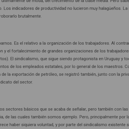
o, últimamente de moda, del crecimiento de la clase media. Pero sa
o. Los indicadores de productividad no lucieron muy halagüeños. La 
roborarlo brutalmente.
. Es el relativo a la organización de los trabajadores. Al contrario 
ón y el fortalecimiento de grandes organizaciones de los trabajado
tos). El sindicalismo, que sigue siendo protagonista en Uruguay y to
entos de los empleados estatales, por lo general de los maestros. 
de la exportación de petróleo, se registró también, junto con la priv
ndicato del sector.
los sectores básicos que se acaba de señalar, pero también con las
lencia, de las cuales también somos ejemplo. Pero, principalmente por
ece haber siquiera voluntad, y por parte del sindicalismo existente s