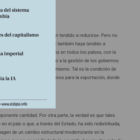
esina) se han estancado o han tendido a reducirse. Pero no
pación en dichas actividades también haya tendido a
 durante los últimos 10 años en todos los países, con la
s, atribuyéndole este éxito a la gestión de los gobiernos
, a cambio del empleo en sí mismo. Tal es la condición de
ía, agricultura de monocultivos para la exportación, donde
onente cantidad. Por otra parte, la verdad es que tales
 el país o que, a través del Estado, ha sido redistribuida,
imagen de un cambio estructural modernizante en la