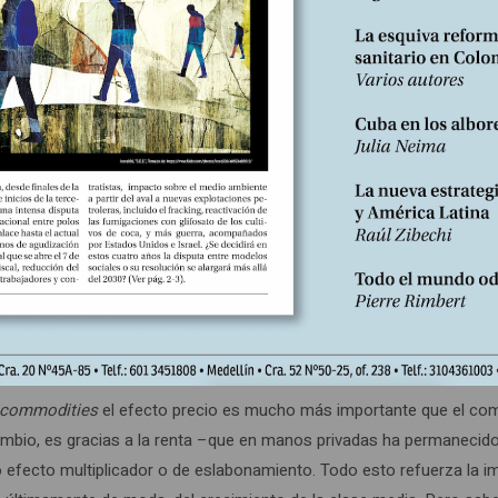
acturera y hasta cierto punto la agricultura (principalmente la camp
resultado del modelo adoptado. Por ello no debe extrañar que la ocu
 en apariencia paradójico: es cierto que la ocupación total aumentó
s indicadores que han merecido de nuestra parte los mayores elogio
 salario real, condiciones de trabajo y garantías de seguridad social
no es en los sectores privilegiados del modelo, hidrocarburos, miner
sector público y, en general, en los servicios.
commodities
el efecto precio es mucho más importante que el comp
bio, es gracias a la renta –que en manos privadas ha permanecido en
co efecto multiplicador o de eslabonamiento. Todo esto refuerza la 