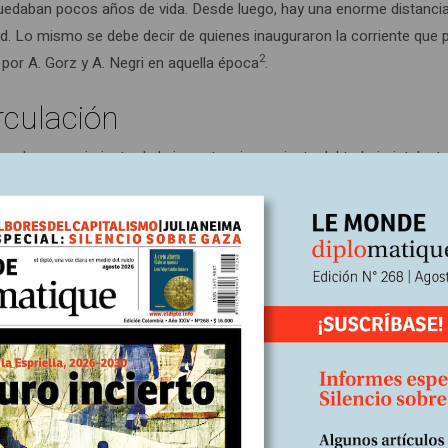
daban pocos años de vida. Desde luego, hay una enorme distancia, en
dad. Lo mismo se debe decir de quienes inauguraron la corriente que 
2
por A. Gorz y A. Negri en aquella época
.
rculación
en el reconocimiento de la importancia creciente del trabajo intelec
s supuestas transformaciones del mundo del trabajo, especialmente en
los argumentos se descubre fácilmente al considerar, entre otras cos
generalmente acompañadas del habitual elogio de la globalización.
obre esta vieja tesis no podía ser peor. Se trataba precisamente de e
de las materias primas. ¡Parece una broma mencionar ahora aquello d
la diversificación productiva, pero su simple enunciado equivale al
ta década ‘gloriosa’ hemos hablado de “reprimerización” de nuestra
e, gracias al apetito voraz de recursos naturales, viejos y nuevos, 