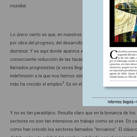
mundial.
Lo único cierto es que, en nuestros países, la industria manuf
por obra del progreso, del desarrollo tecnológico, sino como 
disminuir. Y es aquí donde aparece el hecho más sorprendente y
consecuente reducción de las tasas de desempleo. Es uno de lo
llamados progresistas (a veces llegamos a sacrificar niveles de
indefensión a la que nos hemos visto reducidos). Sin embargo, 
3
más ha crecido el empleo
. Es en el comercio, las finanzas, el 
Y no es tan paradójico. Resulta claro que en la bonanza de los
sectores no son tan intensivos en trabajo como se cree. En cam
como han crecido los sectores llamados “terciarios”. El clási