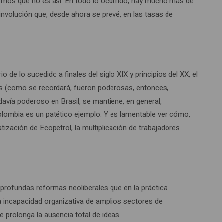
bemos que no es así. En todo lo ocurrido, hay mucho más de
involución que, desde ahora se prevé, en las tasas de
de lo sucedido a finales del siglo XIX y principios del XX, el
res (como se recordará, fueron poderosas, entonces,
davía poderoso en Brasil, se mantiene, en general,
Colombia es un patético ejemplo. Y es lamentable ver cómo,
atización de Ecopetrol, la multiplicación de trabajadores
 profundas reformas neoliberales que en la práctica
 la incapacidad organizativa de amplios sectores de
e prolonga la ausencia total de ideas.