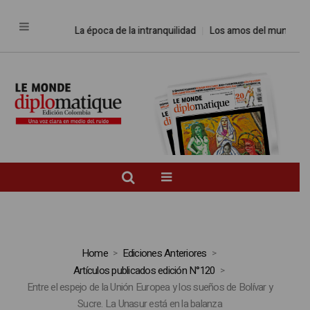
La época de la intranquilidad
Los amos del mundo
Prome
Home
Ediciones Anteriores
Artículos publicados edición N°120
Entre el espejo de la Unión Europea y los sueños de Bolívar y
Sucre. La Unasur está en la balanza