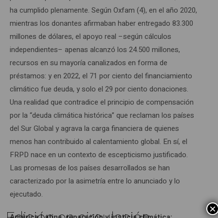
ha cumplido plenamente. Según Oxfam (4), en el año 2020,
mientras los donantes afirmaban haber entregado 83.300
millones de dólares, el apoyo real –según cálculos
independientes– apenas alcanzó los 24.500 millones,
recursos en su mayoría canalizados en forma de
préstamos: y en 2022, el 71 por ciento del financiamiento
climático fue deuda, y solo el 29 por ciento donaciones.
Una realidad que contradice el principio de compensación
por la “deuda climática histórica” que reclaman los países
del Sur Global y agrava la carga financiera de quienes
menos han contribuido al calentamiento global. En sí, el
FRPD nace en un contexto de escepticismo justificado.
Las promesas de los países desarrollados se han
caracterizado por la asimetría entre lo anunciado y lo
ejecutado.
×
Edición en circulación
América Latina, reparación y justicia climática: