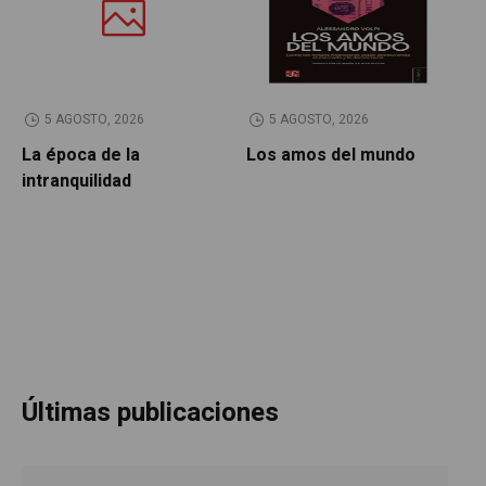
5 AGOSTO, 2026
5 AGOSTO, 2026
La época de la
Los amos del mundo
P
intranquilidad
Últimas publicaciones