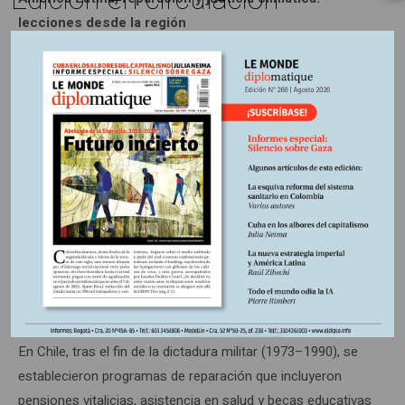
lecciones desde la región
Aunque el FRPD es un instrumento novedoso en el marco
del financiamiento climático internacional, no parte de un
terreno completamente inexplorado. América Latina cuenta
con una trayectoria relevante en materia de políticas de
reparación, implementadas en contextos de violencia
política, conflictos armados y violaciones a los derechos
humanos (5). Estas experiencias ofrecen lecciones
valiosas para el diseño y la implementación del FRPD, en
especial en lo relativo al reconocimiento de daños no
económicos, la participación comunitaria, y los
mecanismos de acceso equitativo.
En Chile, tras el fin de la dictadura militar (1973–1990), se
establecieron programas de reparación que incluyeron
pensiones vitalicias, asistencia en salud y becas educativas