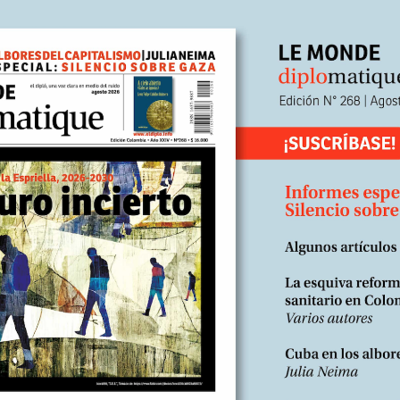
oyarse en un archipiélago de minorías chiitas o asimiladas. La Repúb
a rivalidad entre ambas potencias del Golfo es más política que étnica