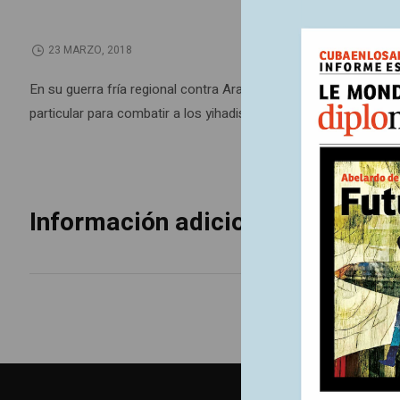
23 MARZO, 2018
En su guerra fría regional contra Arabia Saudita, Irán puede ap
particular para combatir a los yihadistas en Siria e Irak. Pero l
Información adicional