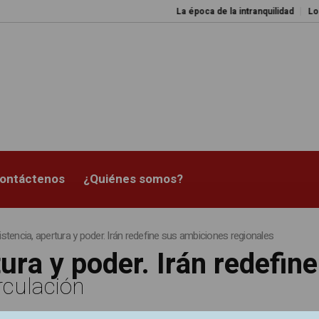
La época de la intranquilidad
Los 
ontáctenos
¿Quiénes somos?
istencia, apertura y poder. Irán redefine sus ambiciones regionales
tura y poder. Irán redefi
rculación