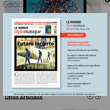
×
Edición en circulación
https://libreria.desdeabajo.info/index.php?
route=product/search&search=A.%20suscripci%C3%B3n
Información adicional
País:
Rusia
Fuente:
Le Monde diplomatique, edición Colombia Nº253,
abril 2025
Otros Artículos