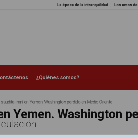
La época de la intranquilidad
Los amos del 
ontáctenos
¿Quiénes somos?
 saudita-iraní en Yemen. Washington perdido en Medio Oriente
 en Yemen. Washington p
rculación