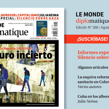
rabia Saudita afirma privilegiar una solución política par
errestre contra la rebelión chiita hutí. Esta perspectiva