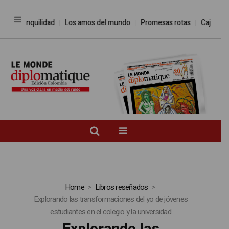
ntranquilidad
Los amos del mundo
Promesas rotas
Caja de Pando
Home
Libros reseñados
Explorando las transformaciones del yo de jóvenes
estudiantes en el colegio y la universidad