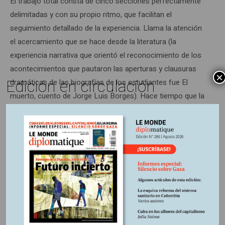
El trabajo total consta de cinco secciones perfectamente
delimitadas y con su propio ritmo, que facilitan el
seguimiento detallado de la experiencia. Llama la atención
el acercamiento que se hace desde la literatura (la
experiencia narrativa que orientó el reconocimiento de los
acontecimientos que pautaron las aperturas y clausuras
×
Edición en circulación
dramáticas de las biografías de los estudiantes fue El
muerto, cuento de Jorge Luis Borges). Hace tiempo que la
poética no tiene cabida en las aulas, y el manejo del
lenguaje que los estudiantes utilizan no pasa de ser el
básico para comunicarse. Es por eso que este ejercicio de
lectura y escritura tiene un valor específico, y más si se
tiene el cuidado de guiar la redacción no solamente en
términos de calidad comunicativa sino también en calidad
discursiva.
De otro lado, el ejercicio de Gonzalo Arcila constata una