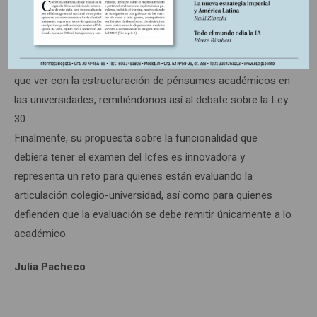
vez más la distancia que hay entre los sueños de los
jóvenes y las expectativas que la sociedad de hoy les
brinda; de una parte, en lo que se refiere a las
oportunidades económicas, y, de la otra, en lo que tiene
que ver con la estructuración de pénsumes académicos en
las universidades, remitiéndonos así al debate sobre la Ley
30.
Finalmente, su propuesta sobre la funcionalidad que
debiera tener el examen del Icfes es innovadora y
representa un reto para quienes están evaluando la
articulación colegio-universidad, así como para quienes
defienden que la evaluación se debe remitir únicamente a lo
académico.
Julia Pacheco