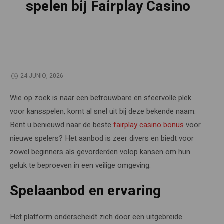
spelen bij Fairplay Casino
24 JUNIO, 2026
Wie op zoek is naar een betrouwbare en sfeervolle plek
voor kansspelen, komt al snel uit bij deze bekende naam.
Bent u benieuwd naar de beste
fairplay casino bonus
voor
nieuwe spelers? Het aanbod is zeer divers en biedt voor
zowel beginners als gevorderden volop kansen om hun
geluk te beproeven in een veilige omgeving.
Spelaanbod en ervaring
Het platform onderscheidt zich door een uitgebreide