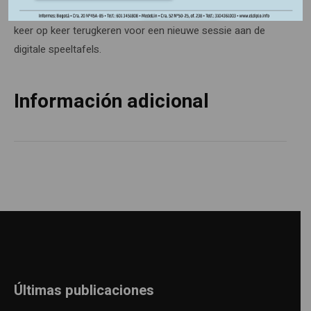
gewaardeerd voelen, wat verklaart waarom zoveel mensen
keer op keer terugkeren voor een nieuwe sessie aan de
digitale speeltafels.
Información adicional
Últimas publicaciones