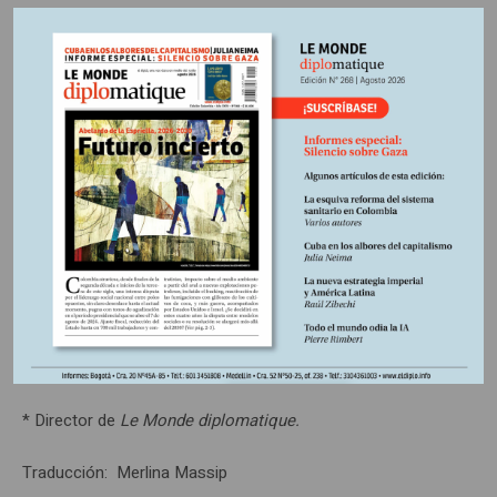
sistémico”, remedando la retórica estadounidense.
Y no hay que contar con unidad alguna. Los europeos se
mostraron incapaces de hablar con una voz potente
después de que la Corte Penal Internacional (CPI) inculpara
al primer ministro israelí Benjamin Netanyahu por “crímenes
de guerra” y “crímenes contra la humanidad”. Austria,
Hungría y la República Checa rechazaron la decisión.
Bélgica, Irlanda y España la apoyaron. En cuanto a Francia
y Alemania, que se sienten en aprietos, declararon que
“tomaban nota” pero no se comprometieron a más.
Complacer a Estados Unidos o respetar la justicia
internacional, qué dilema terrible… g
* Director de
Le Monde diplomatique.
Traducción: Merlina Massip