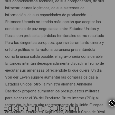
sus conocimientos técnicos, de sus componentes, de sus
infraestructuras logísticas, de sus sistemas de
información, de sus capacidades de producción–. ­
Entonces Ucrania no tendría más opción que aceptar las
condiciones de paz negociadas entre Estados Unidos y
Rusia, con probables pérdidas territoriales como resultado.
Para los dirigentes europeos, que invirtieron tanto dinero y
crédito político en la victoria ucraniana presentándola
como la única salida posible, el agravio sería considerable.
Entonces intentan desesperadamente disuadir a Trump de
ejecutar sus amenazas ofreciéndole lo que quiere. Un día
Von der Leyen sugiere aumentar las compras de gas a
Estados Unidos; otro, la ministra alemana Annalena
Baerbock propone aumentar los presupuestos militares
para alcanzar el 3% del Producto Bruto Interno (PBI); al
×
Edición en circulación
tercer día, la futura alta representante de la Unión Europea
en Asuntos Exteriores, Kaja Kallas, califica a China de “rival