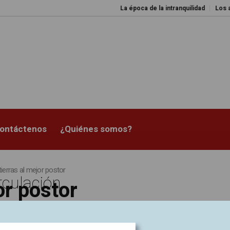
La época de la intranquilidad
Los amos 
ontáctenos
¿Quiénes somos?
 tierras al mejor postor
rculación
jor postor