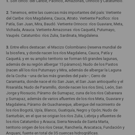
1.
Son cinco: del Caribe, Pacífico, Amazonas, Orinoco y Catatumbo.
2.
Tenemos, entre las cuencas más importantes del país: Vertiente
del Caribe: ríos Magdalena, Cauca, Atrato. Vertiente Pacífico: ríos
Patía, San Juan, Mira, Baudó. Vertiente Orinoco: ríos Guaviare, Meta,
Vichada, Arauca. Vertiente Amazonas: ríos Caquetá, Putumayo,
Vaupés. Catatumbo: ríos Zulia, Sardinata, Magdalena.
3.
Entre ellos destacan: el Macizo Colombiano (reserva mundial de
la biosfera, y donde nacen los ríos Magdalena, Cauca, Patía y
Caquetá; y en su amplio territorio se forman 65 grandes lagunas,
además de su región albergar 15 páramos); Nudo de los Pastos
(nacen allí los ríos Putumayo y Mira, además de albergar la Laguna
de la Cocha –una de las más grandes del país–; Cerro de
Caramanta, donde nace el río San Juan, el San Juan antioqueño y el
Risaralda; Nudo de Paramillo, donde nacen los ríos Sinú, León, San
Jorge y Riosucio; Páramo de Sumapaz, cuna de los ríos Cabareara
y Sumapaz, además de varios afluentes de los ríos Meta, Guaviare y
Magdalena; Páramo de Guachaneque, albergue del nacimiento de
los ríos Bogotá, Upía, Blanco, Guatiquía, Negro y Opón; Nudo de
Santurbán, en el que se origian los ríos Zulia, Lebrija y afluentes de
los ríos Catatumbo y Arauca; Sierra Nevada de Santa Marta,
territorio origen de los ríos Cesar, Ranchería, Aracataca, Fundación y
Anguani, fuente en total de 35 cuencas hidrográficas.