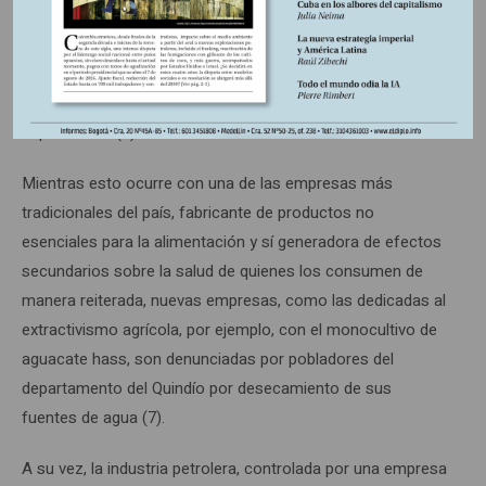
utilizado 5.208.109 metros cúbicos de agua en la
producción de sus bebidas azucaradas. 3.188.239 de
metros cúbicos servidos por acueductos municipales, y el
resto extraído de aguas subterráneas y recogido de aguas
superficiales (6).
Mientras esto ocurre con una de las empresas más
tradicionales del país, fabricante de productos no
esenciales para la alimentación y sí generadora de efectos
secundarios sobre la salud de quienes los consumen de
manera reiterada, nuevas empresas, como las dedicadas al
extractivismo agrícola, por ejemplo, con el monocultivo de
aguacate hass, son denunciadas por pobladores del
departamento del Quindío por desecamiento de sus
fuentes de agua (7).
A su vez, la industria petrolera, controlada por una empresa