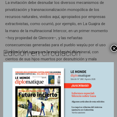
La invitación debe desnudar los diversos mecanismos de
privatización y transnacionalización monopólica de los
recursos naturales, vividos aquí, apropiados por empresas
extractivistas, como ocurrió, por ejemplo, en La Guajira de
la mano de la multinacional Intercor, en un primer momento
–hoy propiedad de Glencore–, y las nefastas
consecuencias generadas para el pueblo wayúu por el uso
×
Edición en circulación
prioritario del agua para la explotación del mineral, con
cientos de sus hijos muertos por desnutrición y mala
calidad del aire.
Igualmente, la invitación ha de extenderse también por
acaparamiento de agua de la mano de las empresas de
bebidas azucaradas y productoras de comestibles
ultraprocesados, demandantes unas y otras de
significativas cantidades de agua, al punto que una
empresa como Postobón declaró en el 2020 haber