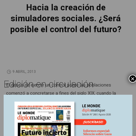
Hacia la creación de
simuladores sociales. ¿Será
posible el control del futuro?
9 ABRIL, 2013
×
Edición en circulación
El deseo de ejercer un control sobre las poblaciones
comenzó a concretarse a fines del siglo XIX, cuando la
estadística hizo su incursión en las ciencias sociales. Hoy,
con el enorme caudal de información aportado por internet,
los sensores y las redes sociales, el proyecto FuturICT
planea ir más allá, diseñando escenarios futuros virtuales.