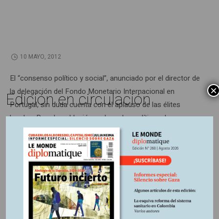
10 MAYO, 2012
El “consenso político y social”, anunciado por el director de
×
la delegación del Fondo Monetario Internacional en
Edición en circulación
Portugal, sin duda cuenta con el aplauso de las élites
locales. Pero la población rechaza las políticas de
austeridad impuestas para el ‘rescate’ del país.
Información adicional