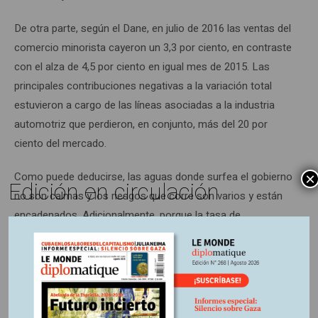
De otra parte, según el Dane, en julio de 2016 las ventas del
comercio minorista cayeron un 3,3 por ciento, en contraste
con el alza de 4,5 por ciento en igual mes de 2015. Las
principales contribuciones negativas a la variación total
estuvieron a cargo de las líneas asociadas a la industria
automotriz que perdieron, en conjunto, más del 20 por
ciento del mercado.
Como puede deducirse, las aguas donde surfea el gobierno
×
Edición en circulación
no son calmas y los riesgos que corre son varios y están
encadenados. Adicionalmente, porque la tasa de
desempleo vuelve a aumentar por culpa de la pérdida de
velocidad en el desempeño económico. En efecto, según el
Dane, la tasa de desempleo (porcentaje entre el número de
desempleados y la PEA), para el mes de julio de 2016, fue
9,8 por ciento, aumentando 1,0 puntos porcentuales