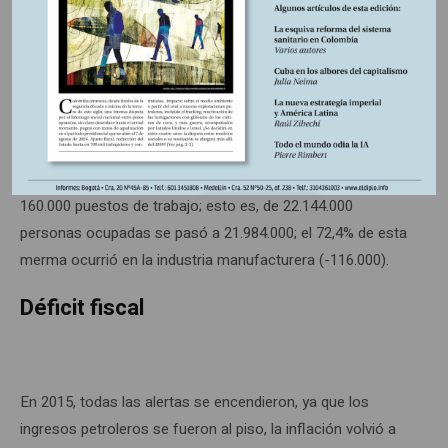
respecto al mismo mes del año anterior (8,8%). Para el
mes de julio de 2016, la tasa de ocupación (relación
porcentual entre la población ocupada y el número de
personas que integran la población en edad de trabajar) fue
57,3 por ciento, disminuyendo 1,1 puntos porcentuales
respecto al mismo mes del año anterior (58,4%). Producto
de esta situación, entre junio y julio de 2016, se perdieron
160.000 puestos de trabajo; esto es, de 22.144.000
personas ocupadas se pasó a 21.984.000; el 72,4% de esta
merma ocurrió en la industria manufacturera (-116.000).
Déficit fiscal
En 2015, todas las alertas se encendieron, ya que los
ingresos petroleros se fueron al piso, la inflación volvió a