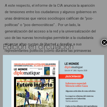
A este respecto, el informe de la CIA anuncia la aparición
de tensiones entre los ciudadanos y algunos gobiernos en
unas dinámicas que varios sociólogos califican de “pos-
políticas” o “pos-democráticas”… Por un lado, la
generalización del acceso a la red y la universalización del
uso de las nuevas tecnologías permitirán a la ciudadanía
×
Edición en circulación
alcanzar altas cuotas de libertad y desafiar a sus
representantes políticos (como durante las primaveras
árabes o la crisis de los “indignados”). Pero, a la vez, según
los autores del informe, estas mismas herramientas
electrónicas proporcionarán a los gobiernos “una
capacidad sin precedentes para vigilar a sus ciudadanos”
(3).
“La tecnología –añaden los analistas de Global Trends