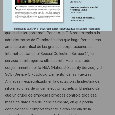
2030– continuará siendo el gran nivelador, y los futuros
magnates de Internet, como podría ser el caso de los de
Google y Facebook, poseen montañas enteras de bases de
datos, y manejan en tiempo real mucha más información
que cualquier gobierno”. Por eso, la CIA recomienda a la
administración de Estados Unidos que haga frente a esa
amenaza eventual de las grandes corporaciones de
Internet activando el Special Collection Service (4), un
servicio de inteligencia ultrasecreto –administrado
conjuntamente por la NSA (National Security Service) y el
SCE (Service Cryptologic Elements) de las Fuerzas
Armadas– especializado en la captación clandestina de
informaciones de origen electromagnético. El peligro de
que un grupo de empresas privadas controle toda esa
masa de datos reside, principalmente, en que podría
condicionar el comportamiento a gran escala de la