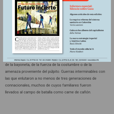
Señores terratenientes y comerciantes, defensores y
potenciadores de relaciones socio-económicas serviles,
manifestación del predominio en el país de claras
relaciones precapitalistas que, en su ambición de poder y
de dominio, de hacer realidad sus creencias más precarias
e intereses clasistas, no renunciaban a la rutinaria
conformación de ejércitos, valiéndose para ello del poder
de la bayoneta, de la fuerza de la costumbre o de la
amenaza proveniente del púlpito. Guerras interminables con
las que enlutaron a no menos de tres generaciones de
connacionales, muchos de cuyos familiares fueron
llevados al campo de batalla como carne de cañón.