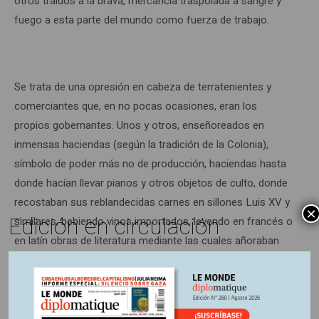
otros traídos a la brava, mercancía traspolada a sangre y
fuego a esta parte del mundo como fuerza de trabajo.
Se trata de una opresión en cabeza de terratenientes y
comerciantes que, en no pocas ocasiones, eran los
propios gobernantes. Unos y otros, enseñoreados en
inmensas haciendas (según la tradición de la Colonia),
símbolo de poder más no de producción, haciendas hasta
donde hacían llevar pianos y otros objetos de culto, donde
recostaban sus reblandecidas carnes en sillones Luis XV y
×
Edición en circulación
similares, bebiendo vinos importados, leyendo en francés o
en latín obras de literatura mediante las cuales añoraban
una libertad y unos derechos humanos que negaban a los
‘incultos’ grupos poblacionales que les prestaban todo tipo
de servicios.