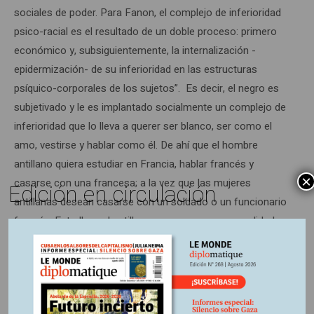
sociales de poder. Para Fanon, el complejo de inferioridad
psico-racial es el resultado de un doble proceso: primero
económico y, subsiguientemente, la internalización -
epidermización- de su inferioridad en las estructuras
psíquico-corporales de los sujetos”. Es decir, el negro es
subjetivado y le es implantado socialmente un complejo de
inferioridad que lo lleva a querer ser blanco, ser como el
amo, vestirse y hablar como él. De ahí que el hombre
antillano quiera estudiar en Francia, hablar francés y
×
casarse con una francesa; a la vez que las mujeres
Edición en circulación
antillanas desean casarse con un soldado o un funcionario
francés. Esto lleva al antillano a negar su ser, su realidad; y,
como consecuencia, a imitar. El complejo de inferioridad
lleva a la imitación o fetichización de la cultura del
colonizador europeo.