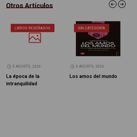
Otros Artículos
LIBROS RESEÑADOS
SIN CATEGORÍA
5 AGOSTO, 2026
5 AGOSTO, 2026
La época de la
Los amos del mundo
P
intranquilidad