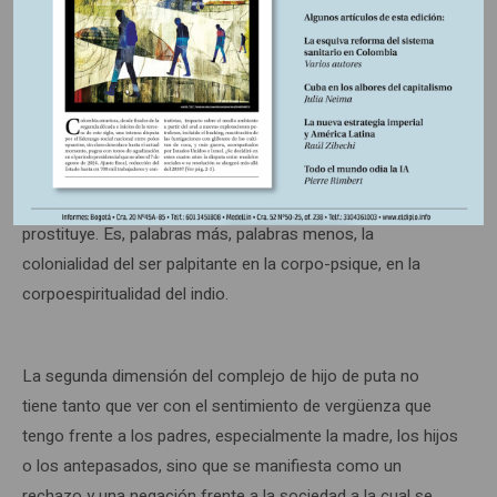
Esta es la misma idea que se encuentra en González
cuando habla de la vergüenza y de los efectos del racismo
y de su inscripción en la psiquis y en el cuerpo del mestizo,
el indio, el mulato. Por eso se pregunta: “¿por qué
romperles el siquismo a los indios, burlándose de los
nombres con que invocan al espíritu y de las imágenes en
que lo adoran?”. Sencillo, porque se los animaliza, se los
prostituye. Es, palabras más, palabras menos, la
colonialidad del ser palpitante en la corpo-psique, en la
corpoespiritualidad del indio.
La segunda dimensión del complejo de hijo de puta no
tiene tanto que ver con el sentimiento de vergüenza que
tengo frente a los padres, especialmente la madre, los hijos
o los antepasados, sino que se manifiesta como un
rechazo y una negación frente a la sociedad a la cual se