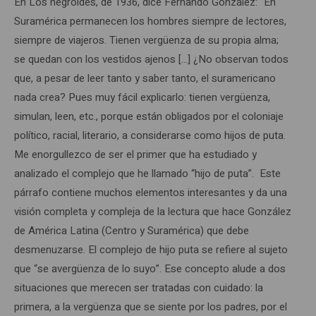
En Los negroides, de 1936, dice Fernando González: “En
Suramérica permanecen los hombres siempre de lectores,
siempre de viajeros. Tienen vergüenza de su propia alma;
se quedan con los vestidos ajenos […] ¿No observan todos
que, a pesar de leer tanto y saber tanto, el suramericano
nada crea? Pues muy fácil explicarlo: tienen vergüenza,
simulan, leen, etc., porque están obligados por el coloniaje
político, racial, literario, a considerarse como hijos de puta.
Me enorgullezco de ser el primer que ha estudiado y
analizado el complejo que he llamado “hijo de puta”. Este
párrafo contiene muchos elementos interesantes y da una
visión completa y compleja de la lectura que hace González
de América Latina (Centro y Suramérica) que debe
desmenuzarse. El complejo de hijo puta se refiere al sujeto
que “se avergüenza de lo suyo”. Ese concepto alude a dos
situaciones que merecen ser tratadas con cuidado: la
primera, a la vergüenza que se siente por los padres, por el