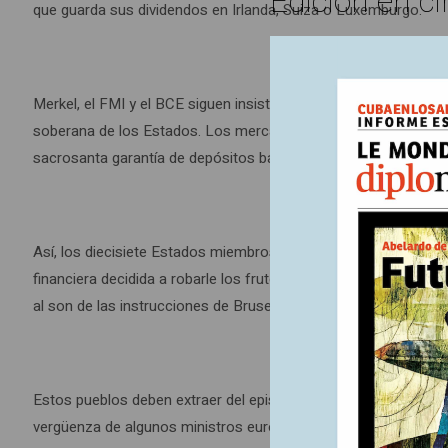
Edición en ci
que guarda sus dividendos en Irlanda, Suiza o Luxemburgo.
Merkel, el FMI y el BCE siguen insistiendo en que el necesario 
soberana de los Estados. Los mercados financieros, advierten,
sacrosanta garantía de depósitos bancarios, si cualquier cli
Así, los diecisiete Estados miembros del Eurogrupo se atreviero
financiera decidida a robarle los frutos de su trabajo con el p
al son de las instrucciones de Bruselas, Frankfurt o Berlín, aun
Estos pueblos deben extraer del episodio chipriota algo más que
vergüenza de algunos ministros europeos también traicionó su 