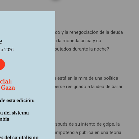
, el aumento del gasto público y la renegociación de la deuda
ianza” puede merecer todavía la moneda única y su
r que sus ahorros fueron amputados durante la noche?
la Unión podrá ignorar que está en la mira de una política
eres nativos ya parecen haberse resignado a la idea de bailar
 también todo es posible. Después de su intento de golpe, la
” liberal que convirtió la impotencia pública en una teoría