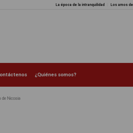
La época de la intranquilidad
Los amos del mundo
ontáctenos
¿Quiénes somos?
n de Nicosia