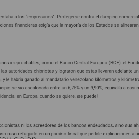
ntaba a los “empresarios”. Protegerse contra el dumping comercial 
iones financieras exigía que la mayoría de los Estados se alinearan
nes irreprochables, como el Banco Central Europeo (BCE), el Fondo 
 a las autoridades chipriotas y lograron que estas llevaran adelante
ca, y le habría ganado al mandatario venezolano kilómetros y kilómet
cipio se vio escalonada entre un 6,75% y un 9,90%, equivalía a casi
idencia: en Europa, cuando se quiere, ¡se puede!
accionistas ni los acreedores de los bancos endeudados, sino sus ahor
oso ruso refugiado en un paraíso fiscal que pedirle explicaciones a