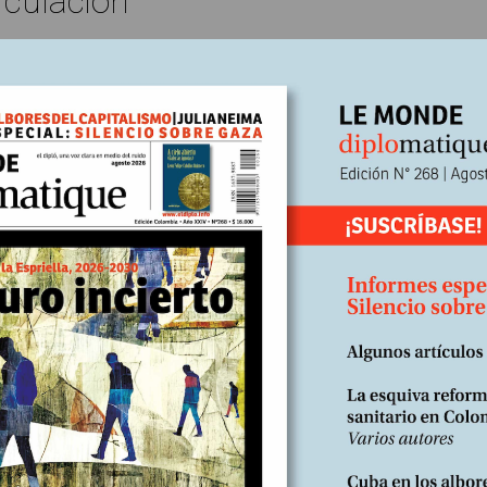
rculación
restablecimiento de la “confianza” de los acreedores impide, a la vez
 castigarían cualquier desviación en este sentido. Pero, ¿qué “conf
ente de un banco europeo puede despertarse una mañana y encontra
n a lo impensable. Vuelven a cero. En adelante, ningún ciudadano de 
retexto de sanear las cuentas. En Roma, Atenas y Nicosia, algunos tít
 al precio de verse repudiados por sus propios pueblos (**).
 un resentimiento inútil: la convicción liberadora de que para ellos
temor de haber borrado de un plumazo treinta años de una “pedagogía