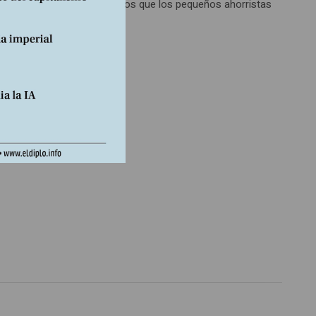
tar a objetivos más prósperos que los pequeños ahorristas
lan del Eurogrupo.