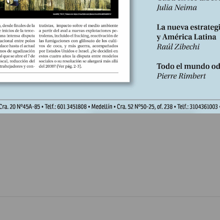
n poco ásperas que algún día podrían desagradar a Alemania… y apun
ncial Times, Londres, 18-3-13. Ningún diputado chipriota aprobó el p