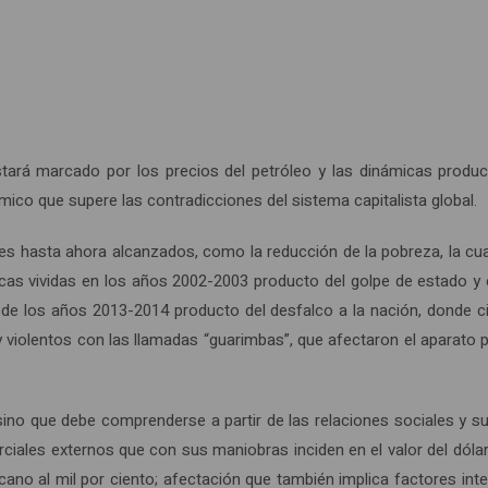
stará marcado por los precios del petróleo y las dinámicas produ
ico que supere las contradicciones del sistema capitalista global.
es hasta ahora alcanzados, como la reducción de la pobreza, la cual
s vividas en los años 2002-2003 producto del golpe de estado y el
 de los años 2013-2014 producto del desfalco a la nación, donde ci
iolentos con las llamadas “guarimbas”, que afectaron el aparato pr
sino que debe comprenderse a partir de las relaciones sociales y su
ciales externos que con sus maniobras inciden en el valor del dólar
no al mil por ciento; afectación que también implica factores inte