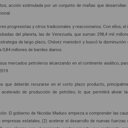
os, acción estimulada por un conjunto de mafias que desarrollan e
ional.
s progresistas y otros tradicionales y reaccionarios. Con ellos, el
robadas del planeta, las de Venezuela, que suman 298,4 mil millone
estrategia de largo plazo, Chávez maniobró y buscó la disminución 
0,84 millones de barriles diarios.
sus mercados petroleros alcanzando en el continente asiático, para 
2019.
 los que deberán recurarse en el corto plazo producto, principalme
acelerado de producción de petróleo, lo que permitirá aliviar
epción. El gobierno de Nicolás Maduro empieza a comprender las cau
n las empresas estatales, (2) acelerar el desarrollo de nuevas fuer