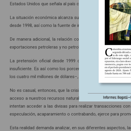
Estados Unidos que señala al país como amenaza para su Segu
La situación económica alcanza su máxima tensión por la rela
desde 1998, así como la fuente de ingresos en divisas extranje
De manera adicional, la relación comercial existente con los
exportaciones petroleras y no petroleras hacia ese destino en 
La pretensión oficial desde 1999 con su política comercial
insuficiente. Es así como los porcentajes por lógica exporta
los cuatro mil millones de dólares–, ha disminuido más de un 20 
No es casual, entonces, que la crisis generada en Venezuela 
acceso a nuestros recursos naturales, en especial del petról
intentan acceder a las divisas para realizar transacciones c
especulación, acaparamiento o contrabando, ejerce para promo
Esta realidad demanda analizar, en sus diferentes aspectos, las