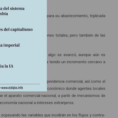
e los rubros esenciales para su abastecimiento, triplicada
or ciento de las importaciones totales, pero también de las
cto al país del Norte, y en algo se avanzó, aunque aún es
dor –aunque nominalmente ha tenido un incremento cercano a
profundizar la razón de dependencia comercial, así como el
o, en una especie de boicot económico donde agentes locales
ue el aparato comercial nacional, a partir de mecanismos de
economía nacional a intereses extranjeros.
 sopesando las variables que incidirán en los flujos y contra-