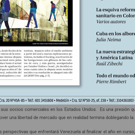
ridad Nacional.
ción de dependencia que mantiene Venezuela de las importaciones d
ras generadas en un 94 por ciento por la producción petrolera.
 Estados Unidos de 10.500 millones de dólares representa el 23,3 p
29 y 26 por ciento respectivamente.
, ha buscado la disminución del grado de dependencia con respe
dora han caído casi a la mitad, mientras que por concepto importa
por ciento en relación al total.
esté íntimamente conectada con los intereses norteamericanos por 
eo fuente de energía esencial para soportar sus niveles de consum
on sus socios comerciales en los Estados Unidos. Es una presión q
ver una libertad de mercado que en realidad termina doblegando la 
 perspectivas que enfrentará Venezuela al finalizar el año en curso,