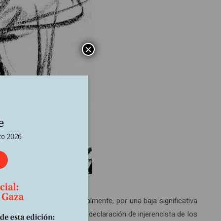
×
gativo propiciado, principalmente, por una baja significativa
acionarios, a la par de una declaración de injerencista de los