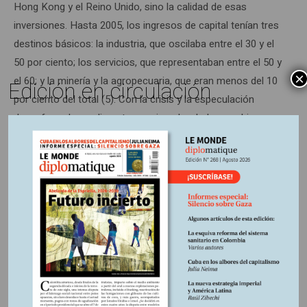
Hong Kong y el Reino Unido, sino la calidad de esas
inversiones. Hasta 2005, los ingresos de capital tenían tres
destinos básicos: la industria, que oscilaba entre el 30 y el
50 por ciento; los servicios, que representaban entre el 50 y
×
el 60; y la minería y la agropecuaria, que eran menos del 10
Edición en circulación
por ciento del total (5). Con la crisis y la especulación
desenfrenada en alimentos y minerales, hubo cambios
drásticos: la IED en servicios cayó al 30 por ciento, la
minería y el agronegocio se llevan ya más del 30 de las
inversiones, y la industria sólo el 35.
Este dato se puede leer de varias maneras. Pese a la fase
exponencialmente especulativa de la economía mundial, la
industria sigue absorbiendo una parte sustancial de las
inversiones, en gran medida porque los gobiernos de Luiz
Inácio Lula da Silva y Dilma Rousseff se empeñan en
defender la competitividad de ese sector, al que consideran