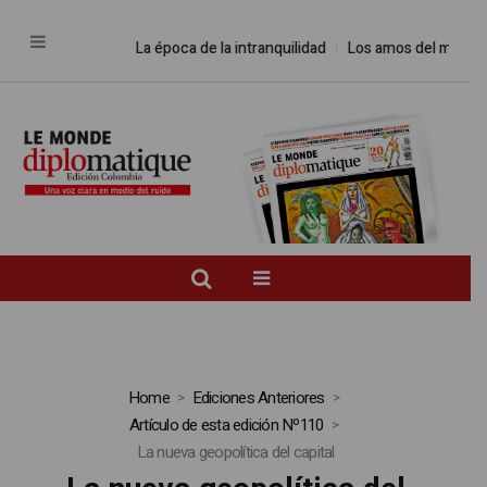
La época de la intranquilidad
Los amos del mundo
P
Home
Ediciones Anteriores
Artículo de esta edición Nº110
La nueva geopolítica del capital