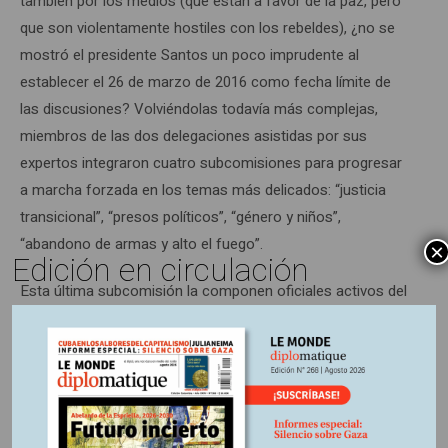
también por los medios (que están a favor de la paz, pero
que son violentamente hostiles con los rebeldes), ¿no se
mostró el presidente Santos un poco imprudente al
establecer el 26 de marzo de 2016 como fecha límite de
las discusiones? Volviéndolas todavía más complejas,
miembros de las dos delegaciones asistidas por sus
expertos integraron cuatro subcomisiones para progresar
a marcha forzada en los temas más delicados: “justicia
transicional”, “presos políticos”, “género y niños”,
“abandono de armas y alto el fuego”.
×
Edición en circulación
Esta última subcomisión la componen oficiales activos del
ejército y comandantes del ala militar de las Farc, de la cual
todos los bloques (9), incluso los que están considerados
como los más duros, tienen un representante en la capital
cubana, lo que corta en seco los rumores acerca de
posibles divisiones en sus rangos. “La guerrilla muestra una