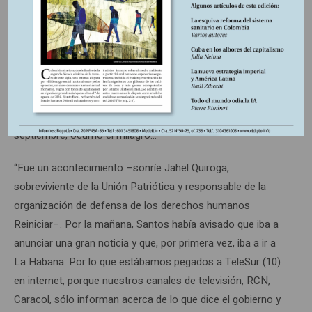
cohesión impresionante –retoma nuestro observador–.
Tiene problemas para informar a sus tropas, porque el
ejército intercepta sus comunicaciones, pero, a lo largo de
este último período, las tuvo constantemente al corriente y
llevó a cabo cambios impresionantes, reemplazando
muchos comandantes del frente y cuadros medios de
perfil ‘militar’ por homólogos más ‘políticos’.” Y, el 23 de
septiembre, ocurrió el milagro…
“Fue un acontecimiento –sonríe Jahel Quiroga,
sobreviviente de la Unión Patriótica y responsable de la
organización de defensa de los derechos humanos
Reiniciar–. Por la mañana, Santos había avisado que iba a
anunciar una gran noticia y que, por primera vez, iba a ir a
La Habana. Por lo que estábamos pegados a TeleSur (10)
en internet, porque nuestros canales de televisión, RCN,
Caracol, sólo informan acerca de lo que dice el gobierno y