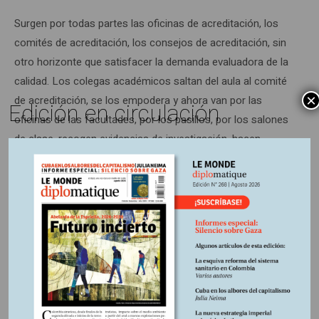
Surgen por todas partes las oficinas de acreditación, los
comités de acreditación, los consejos de acreditación, sin
otro horizonte que satisfacer la demanda evaluadora de la
calidad. Los colegas académicos saltan del aula al comité
×
de acreditación, se los empodera y ahora van por las
Edición en circulación
oficinas de las facultades, por los pasillos, por los salones
de clase, recogen evidencias de investigación, hacen
inventarios de las publicaciones de los docentes, actualizan
sus hojas de vida, acopian evidencias de flexibilidad
curricular, calculan los créditos académicos que definen la
formación de un profesional según un número limitado de
horas de docencia, revisan los resultados de los exámenes
ECAES (hoy remozados con el nuevo nombre de SABER
PRO) y los publican, orgullosos, como evidencia
contundente de calidad; hacen cuadros, llenan casillas,
responden uno a uno los factores, acopian los trescientos