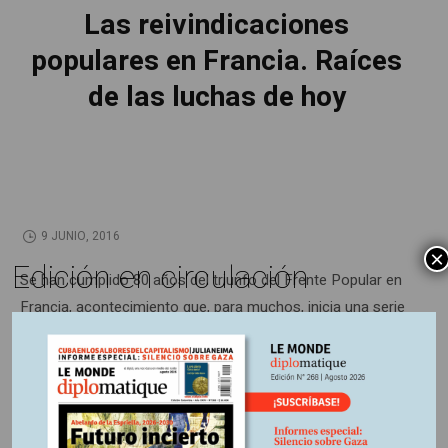
Las reivindicaciones
populares en Francia. Raíces
de las luchas de hoy
9 JUNIO, 2016
×
Edición en circulación
Se han cumplido 80 años del triunfo del Frente Popular en
Francia, acontecimiento que, para muchos, inicia una serie
de conquistas para los trabajadores. Sin embargo, no fue
este gobierno de izquierda quien las gestó sino un largo
proceso de luchas sindicales que se remonta a mucho
tiempo antes y que eclosionó en la década de 1930.