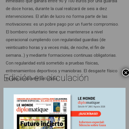
inmediato que ganará entre 90 y 100 euros por una guardia
de doce horas, durante la cual realizará de seis a diez
intervenciones. El afán de lucro no forma parte de las
motivaciones: es un pobre pago por un fuerte compromiso.
El bombero voluntario tiene que mantenerse a nivel
operacional cumpliendo con regularidad guardias (de
veinticuatro horas y a veces más, de noche, el fin de
semana…) y mediante formaciones continuas obligatorias.
Con regularidad está sometido a pruebas físicas,
entrenamientos deportivos y maniobras. El desgaste físico
×
Edición en circulación
es una constante del oficio.