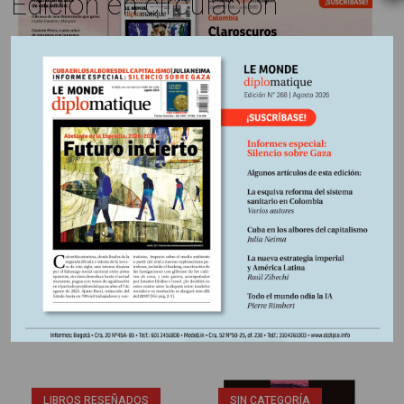
Edición en circulación
Información adicional
País:
Palestina
Región:
Oriente Medio
Fuente:
Periódico Le Monde diplomatique, edición
Colombia Nº266, Junio 2026
Otros Artículos
LIBROS RESEÑADOS
SIN CATEGORÍA