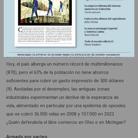
hicieron añicos con la crisis de 2008, que puso de
manifiesto los estragos de la desregulación. Al acelerar la
desindustrialización, el colapso financiero sumió a regiones
enteras en una miseria social de larga duración, mientras
que los mercados bursátiles se recuperaron rápidamente.
Desde la entrada en vigor del Tlcan, han desaparecido más
de 90.000 fábricas en Estados Unidos, casi ocho por día.
Hoy, el país alberga un número récord de multimillonarios
(870), pero el 63% de la población no tiene ahorros
suficientes para cubrir un gasto imprevisto de 500 dólares
(9). Asoladas por el desempleo, las antiguas zonas
industriales experimentan un declive de la esperanza de
vida, alimentado en particular por una epidemia de opioides
que se cobró 36.000 vidas en 2008 y 107.000 en 2023.
¿Quién defendería el libre comercio en Ohio o en Michigan?
Armado por partes