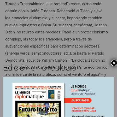
Tratado Transatlántico, que pretendía crear un mercado
común con la Unión Europea. Renegoció el Tlcan y elevó
los aranceles al aluminio y al acero, imponiendo también
nuevos impuestos a China. Su sucesor demócrata, Joseph
Biden, no revirtió estas medidas. Pasó a un proteccionismo
complejo, sin tocar los aranceles, pero a través de
subvenciones específicas para determinados sectores
(energía verde, semiconductores, etc.). Si hasta el Partido
Demócrata, aquel de William Clinton –“La globalización no
×
Edición en circulación
es algo que podamos detener. Es el equivalente económico
a una fuerza de la naturaleza, como el viento o el agua”– y
de Barack Obama –“El libre comercio es bueno para
Estados Unidos”–, se subió al carro…
Una serie de acontecimientos han agrietado el barniz de la
globalización neoliberal, obligando a los partidos políticos a
cambiar de táctica. Sus promesas de prosperidad se