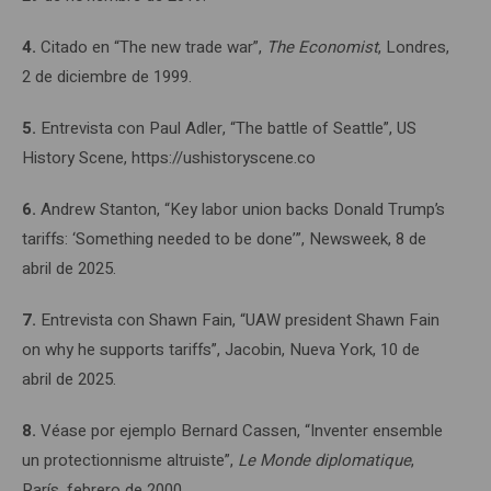
4.
Citado en “The new trade war”,
The Economist
, Londres,
2 de diciembre de 1999.
5.
Entrevista con Paul Adler, “The battle of Seattle”, US
History Scene, https://ushistoryscene.co
6.
Andrew Stanton, “Key labor union backs Donald Trump’s
tariffs: ‘Something needed to be done’”, Newsweek, 8 de
abril de 2025.
7.
Entrevista con Shawn Fain, “UAW president Shawn Fain
on why he supports tariffs”, Jacobin, Nueva York, 10 de
abril de 2025.
8.
Véase por ejemplo Bernard Cassen, “Inventer ensemble
un protectionnisme altruiste”,
Le Monde diplomatique
,
París, febrero de 2000.