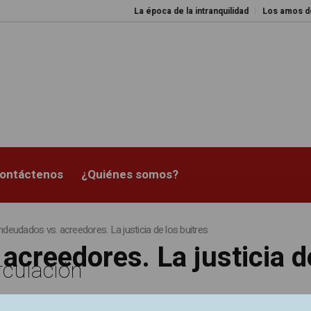
La época de la intranquilidad
Los amos del
ontáctenos
¿Quiénes somos?
deudados vs. acreedores. La justicia de los buitres
creedores. La justicia de
rculación