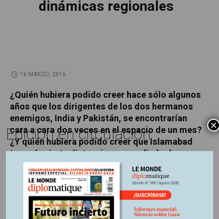
dinámicas regionales
16 MARZO, 2016
¿Quién hubiera podido creer hace sólo algunos
años que los dirigentes de los dos hermanos
enemigos, India y Pakistán, se encontrarían
×
Edición en circulación
cara a cara dos veces en el espacio de un mes?
¿Y quién hubiera podido creer que Islamabad
tomaría cierta distancia con su aliado de
siempre, Arabia Saudita? Dos ejemplos, entre
otros, de lo que está cambiando en este país
rodeado por Irán, Afganistán, China, India y el
mar de Arabia.